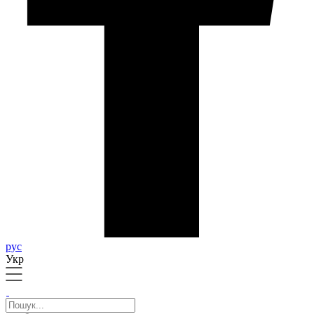
рус
Укр