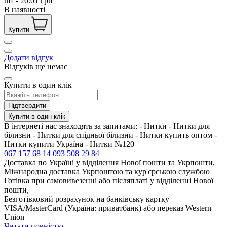
шт
-
20.01
грн
В наявності
Купити
Додати відгук
Відгуків ще немає
Купити в один клік
Підтвердити
Купити в один клік
В інтернеті нас знаходять за запитами: - Нитки - Нитки для
білизни - Нитки для спідньої білизни - Нитки купить оптом -
Нитки купити Україна - Нитки №120
067 157 68 14
093 508 29 84
Доставка по Україні у відділення Нової пошти та Укрпошти,
Міжнародна доставка Укрпоштою та кур'єрською службою
Готівка при самовивезенні або післяплаті у відділенні Нової
пошти,
Безготівковий розрахунок на банківську картку
VISA/MasterCard (Україна: приватбанк) або переказ Western
Union
Читати повністю