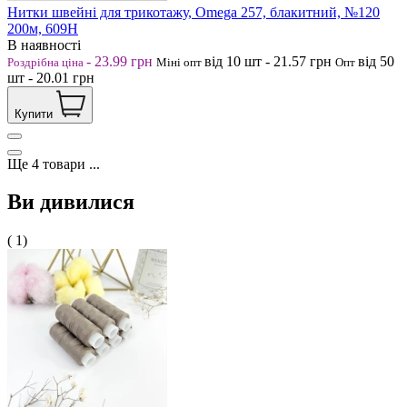
Нитки швейні для трикотажу, Omega 257, блакитний, №120
200м, 609Н
В наявності
-
23.99
грн
від 10
шт
-
21.57
грн
від 50
Роздрібна ціна
Міні опт
Опт
шт
-
20.01
грн
Купити
Ще
4
товари
...
Ви дивилися
( 1)