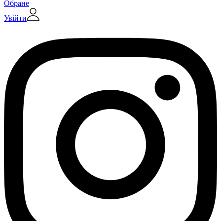
Обране
Увійти