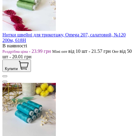
Нитки швейні для трикотажу, Omega 207, салатовий, №120
200м, 618Н
В наявності
-
23.99
грн
від 10
шт
-
21.57
грн
від 50
Роздрібна ціна
Міні опт
Опт
шт
-
20.01
грн
Купити