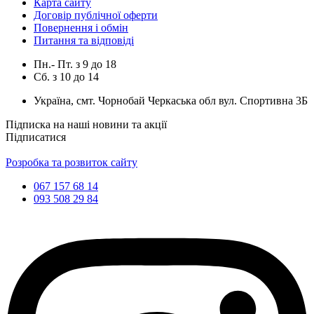
Карта сайту
Договір публічної оферти
Повернення і обмін
Питання та відповіді
Пн.- Пт.
з
9
до
18
Сб.
з
10
до
14
Україна, смт. Чорнобай Черкаська обл вул. Спортивна 3Б
Підписка на наші новини та акції
Підписатися
Розробка та розвиток сайту
067 157 68 14
093 508 29 84