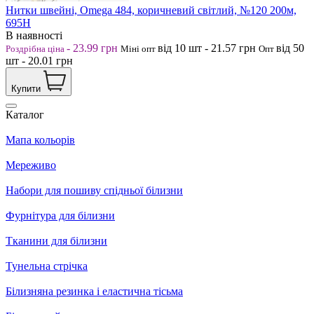
Нитки швейні, Omega 484, коричневий світлий, №120 200м,
695Н
В наявності
-
23.99
грн
від 10
шт
-
21.57
грн
від 50
Роздрібна ціна
Міні опт
Опт
шт
-
20.01
грн
Купити
Каталог
Мапа кольорів
Мереживо
Набори для пошиву спідньої білизни
Фурнітура для білизни
Тканини для білизни
Тунельна стрічка
Білизняна резинка і еластична тісьма