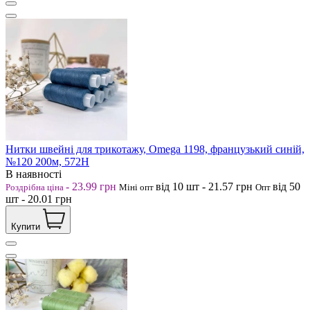
Нитки швейні для трикотажу, Omega 1198, французький синій,
№120 200м, 572Н
В наявності
-
23.99
грн
від 10
шт
-
21.57
грн
від 50
Роздрібна ціна
Міні опт
Опт
шт
-
20.01
грн
Купити