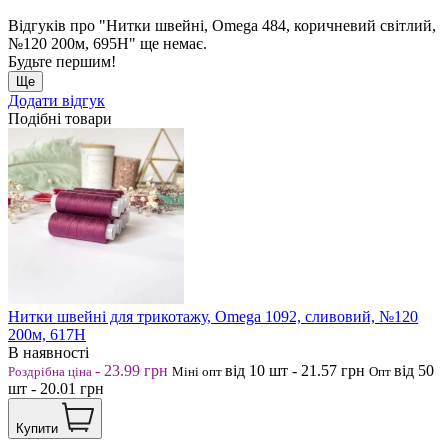
Відгуків про "Нитки швейні, Omega 484, коричневий світлий,
№120 200м, 695Н" ще немає.
Будьте першим!
Ще
Додати відгук
Подібні товари
Нитки швейні для трикотажу, Omega 1092, сливовий, №120
200м, 617Н
В наявності
-
23.99
грн
від 10
шт
-
21.57
грн
від 50
Роздрібна ціна
Міні опт
Опт
шт
-
20.01
грн
Купити