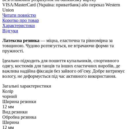
VISA/MasterCard (Україна: приватбанк) або переказ Western
Union
Читати повністю
Коротко про товар
Характеристики
Відгуки
Латексна резинка
— міцна, еластична та рівномірна за
товщиною. Чудово розтягується, не втрачаючи форми та
пружності.
Ідеально підходить для пошиття купальників, спортивного
одягу, костюмів для танців та інших еластичних виробів, де
важлива надійна фіксація без зайвого об’єму. Добре витримує
вологу, не деформується під час активного використання.
Загальні характеристики
Колір
чорний
Ширина резинки
12 мм
Вид резинки
Обробна резинка
Ширина
12 мм