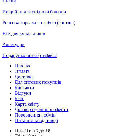
Нитки
Викрійки для спідньої білизни
Репсова корсажна стрічка (сантюр)
Все для купальників
Аксесуари
Подарунковий сертифікат
Про нас
Оплата
Доставка
Для оптових покупців
Контакти
Відгуки
Блог
Карта сайту
Договір публічної оферти
Повернення і обмін
Питання та відповіді
Пн.- Пт.
з
9
до
18