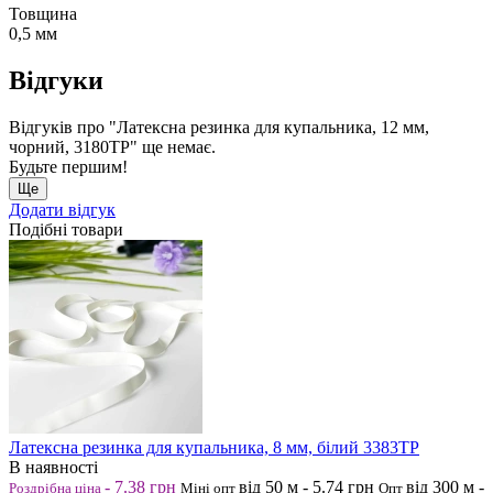
Товщина
0,5 мм
Відгуки
Відгуків про "Латексна резинка для купальника, 12 мм,
чорний, 3180ТР" ще немає.
Будьте першим!
Ще
Додати відгук
Подібні товари
Латексна резинка для купальника, 8 мм, білий 3383ТР
В наявності
-
7.38
грн
від 50
м
-
5.74
грн
від 300
м
-
Роздрібна ціна
Міні опт
Опт