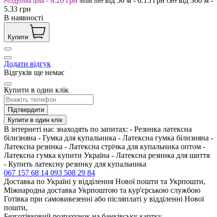
-
8.20
грн
від 50
м
-
6.15
грн
від 300
м
-
Роздрібна ціна
Міні опт
Опт
5.33
грн
В наявності
Купити
Додати відгук
Відгуків ще немає
Купити в один клік
Підтвердити
Купити в один клік
В інтернеті нас знаходять по запитах: - Резинка латексна
білизняна - Гумка для купальника - Латексна гумка білизняна -
Латексна резинка - Латексна стрічка для купальника оптом -
Латексна гумка купити Україна - Латексна резинка для шиття
- Купить латексну резинку для купальника
067 157 68 14
093 508 29 84
Доставка по Україні у відділення Нової пошти та Укрпошти,
Міжнародна доставка Укрпоштою та кур'єрською службою
Готівка при самовивезенні або післяплаті у відділенні Нової
пошти,
Безготівковий розрахунок на банківську картку