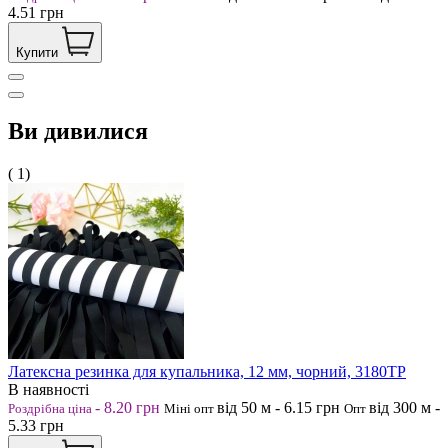
4.51
грн
Купити
Ви дивилися
( 1)
Латексна резинка для купальника, 12 мм, чорний, 3180ТР
В наявності
-
8.20
грн
від 50
м
-
6.15
грн
від 300
м
-
Роздрібна ціна
Міні опт
Опт
5.33
грн