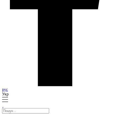
рус
Укр