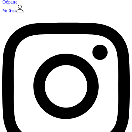
Обране
Увійти