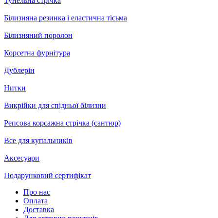
Тунельна стрічка
Білизняна резинка і еластична тісьма
Білизняний поролон
Корсетна фурнітура
Дублерін
Нитки
Викрійки для спідньої білизни
Репсова корсажна стрічка (сантюр)
Все для купальників
Аксесуари
Подарунковий сертифікат
Про нас
Оплата
Доставка