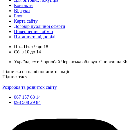
Для оптових покупців
Контакти
Відгуки
Блог
Карта сайту
Договір публічної оферти
Повернення і обмін
Питання та відповіді
Пн.- Пт.
з
9
до
18
Сб.
з
10
до
14
Україна, смт. Чорнобай Черкаська обл вул. Спортивна 3Б
Підписка на наші новини та акції
Підписатися
Розробка та розвиток сайту
067 157 68 14
093 508 29 84