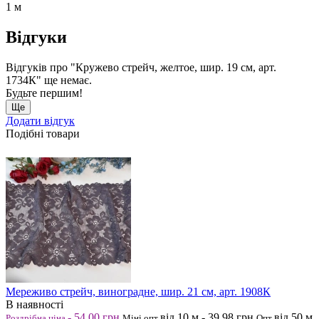
1 м
Відгуки
Відгуків про "Кружево стрейч, желтое, шир. 19 см, арт.
1734К" ще немає.
Будьте першим!
Ще
Додати відгук
Подібні товари
Мереживо стрейч, виноградне, шир. 21 см, арт. 1908К
В наявності
-
54.00
грн
від 10
м
-
39.98
грн
від 50
м
Роздрібна ціна
Міні опт
Опт