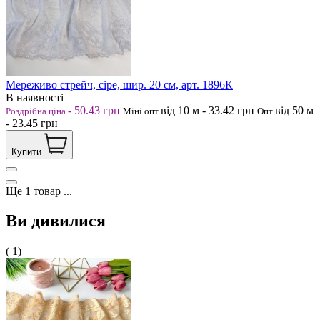
Мереживо стрейч, сіре, шир. 20 см, арт. 1896К
В наявності
-
50.43
грн
від 10
м
-
33.42
грн
від 50
м
Роздрібна ціна
Міні опт
Опт
-
23.45
грн
Купити
Ще
1
товар
...
Ви дивилися
( 1)