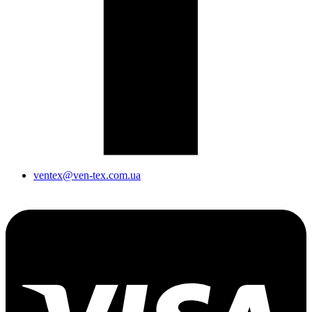
ventex@ven-tex.com.ua