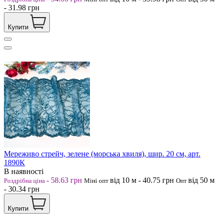
-
31.98
грн
Купити
Мереживо стрейч, зелене (морська хвиля), шир. 20 см, арт.
1890К
В наявності
-
58.63
грн
від 10
м
-
40.75
грн
від 50
м
Роздрібна ціна
Міні опт
Опт
-
30.34
грн
Купити