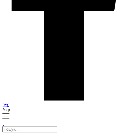
рус
Укр