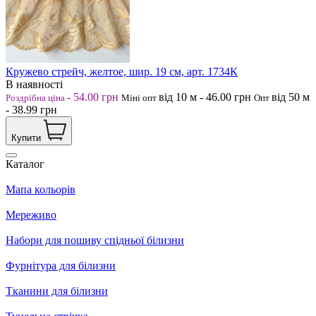
Кружево стрейч, желтое, шир. 19 см, арт. 1734К
В наявності
-
54.00
грн
від 10
м
-
46.00
грн
від 50
м
Роздрібна ціна
Міні опт
Опт
-
38.99
грн
Купити
Каталог
Мапа кольорів
Мереживо
Набори для пошиву спідньої білизни
Фурнітура для білизни
Тканини для білизни