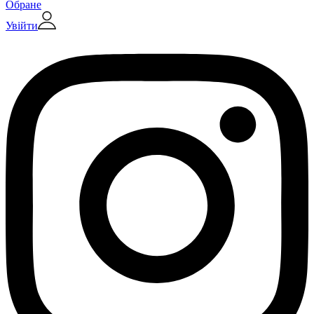
Обране
Увійти