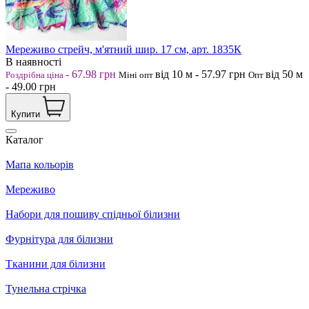
Мереживо стрейч, м'ятний шир. 17 см, арт. 1835К
В наявності
-
67.98
грн
від 10
м
-
57.97
грн
від 50
м
Роздрібна ціна
Міні опт
Опт
-
49.00
грн
Купити
Каталог
Мапа кольорів
Мереживо
Набори для пошиву спідньої білизни
Фурнітура для білизни
Тканини для білизни
Тунельна стрічка