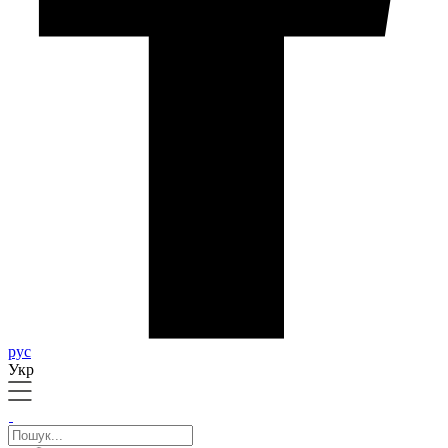
рус
Укр