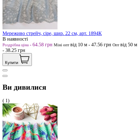
Мереживо стрейч, сіре, шир. 22 см, арт. 1894К
В наявності
-
64.58
грн
від 10
м
-
47.56
грн
від 50
м
Роздрібна ціна
Міні опт
Опт
-
38.25
грн
Купити
Ви дивилися
( 1)