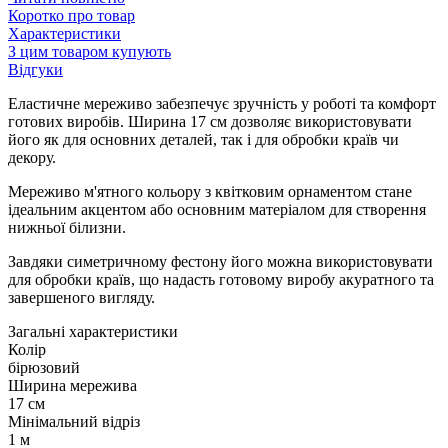
Коротко про товар
Характеристики
З цим товаром купують
Відгуки
Еластичне мереживо забезпечує зручність у роботі та комфорт
готових виробів. Ширина 17 см дозволяє використовувати
його як для основних деталей, так і для обробки країв чи
декору.
Мереживо м'ятного кольору з квітковим орнаментом стане
ідеальним акцентом або основним матеріалом для створення
нижньої білизни.
Завдяки симетричному фестону його можна використовувати
для обробки країв, що надасть готовому виробу акуратного та
завершеного вигляду.
Загальні характеристики
Колір
бірюзовий
Ширина мережива
17 см
Мінімальний відріз
1 м