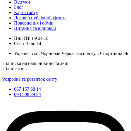
Відгуки
Блог
Карта сайту
Договір публічної оферти
Повернення і обмін
Питання та відповіді
Пн.- Пт.
з
9
до
18
Сб.
з
10
до
14
Україна, смт. Чорнобай Черкаська обл вул. Спортивна 3Б
Підписка на наші новини та акції
Підписатися
Розробка та розвиток сайту
067 157 68 14
093 508 29 84