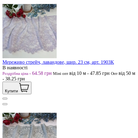
Мереживо стрейч, лавандове, шир. 23 см, арт. 1903К
В наявності
-
64.58
грн
від 10
м
-
47.85
грн
від 50
м
Роздрібна ціна
Міні опт
Опт
-
38.25
грн
Купити