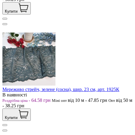
Купити
Мереживо стрейч, зелене (сосна), шир. 23 см, арт. 1925К
В наявності
-
64.58
грн
від 10
м
-
47.85
грн
від 50
м
Роздрібна ціна
Міні опт
Опт
-
38.25
грн
Купити