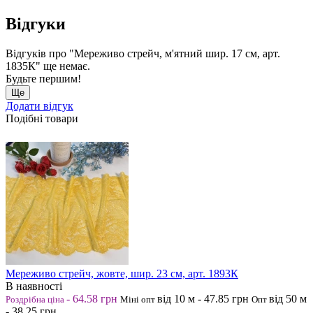
Відгуки
Відгуків про "Мереживо стрейч, м'ятний шир. 17 см, арт.
1835К" ще немає.
Будьте першим!
Ще
Додати відгук
Подібні товари
Мереживо стрейч, жовте, шир. 23 см, арт. 1893К
В наявності
-
64.58
грн
від 10
м
-
47.85
грн
від 50
м
Роздрібна ціна
Міні опт
Опт
-
38.25
грн