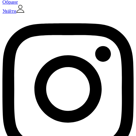
Обране
Увійти