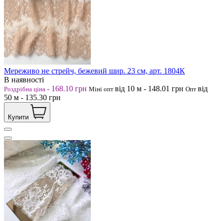
Мереживо не стрейч, бежевий шир. 23 см, арт. 1804К
В наявності
-
168.10
грн
від 10
м
-
148.01
грн
від
Роздрібна ціна
Міні опт
Опт
50
м
-
135.30
грн
Купити