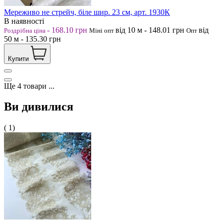
Мереживо не стрейч, біле шир. 23 см, арт. 1930К
В наявності
-
168.10
грн
від 10
м
-
148.01
грн
від
Роздрібна ціна
Міні опт
Опт
50
м
-
135.30
грн
Купити
Ще
4
товари
...
Ви дивилися
( 1)