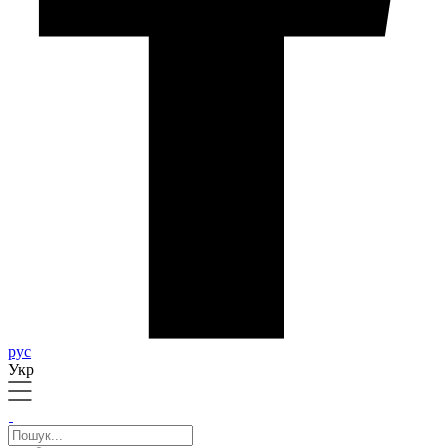
рус
Укр