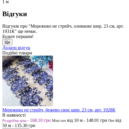
1 м
Відгуки
Відгуків про "Мереживо не стрейч, оливкове шир. 23 см, арт.
1931К" ще немає.
Будьте першим!
Ще
Додати відгук
Подібні товари
Мереживо не стрейч, бежево синє шир. 23 см, арт. 1928К
В наявності
-
168.10
грн
від 10
м
-
148.01
грн
від
Роздрібна ціна
Міні опт
Опт
50
м
-
135.30
грн