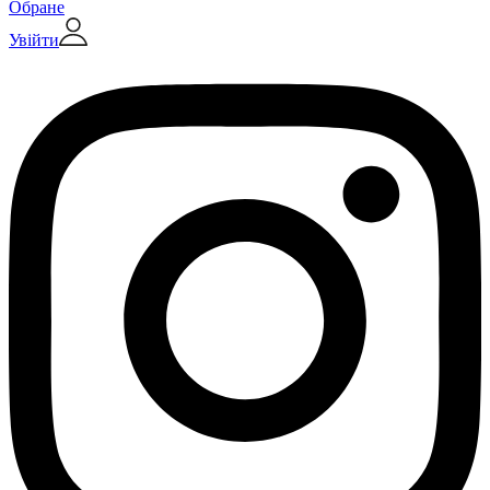
Обране
Увійти