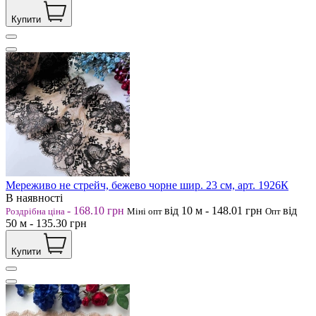
Купити
Мереживо не стрейч, бежево чорне шир. 23 см, арт. 1926К
В наявності
-
168.10
грн
від 10
м
-
148.01
грн
від
Роздрібна ціна
Міні опт
Опт
50
м
-
135.30
грн
Купити