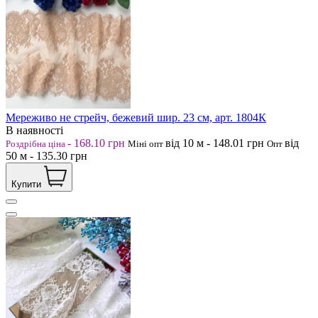
Мереживо не стрейч, бежевий шир. 23 см, арт. 1804К
В наявності
-
168.10
грн
від 10
м
-
148.01
грн
від
Роздрібна ціна
Міні опт
Опт
50
м
-
135.30
грн
Купити