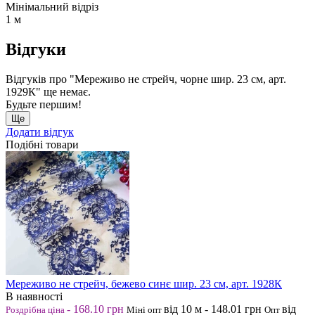
Мінімальний відріз
1 м
Відгуки
Відгуків про "Мереживо не стрейч, чорне шир. 23 см, арт.
1929К" ще немає.
Будьте першим!
Ще
Додати відгук
Подібні товари
Мереживо не стрейч, бежево синє шир. 23 см, арт. 1928К
В наявності
-
168.10
грн
від 10
м
-
148.01
грн
від
Роздрібна ціна
Міні опт
Опт