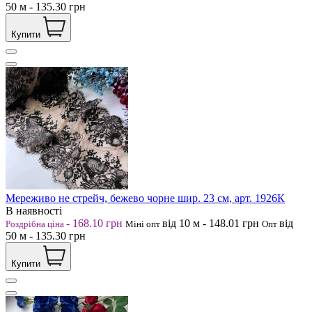
50
м
-
135.30
грн
Купити
Мереживо не стрейч, бежево чорне шир. 23 см, арт. 1926К
В наявності
-
168.10
грн
від 10
м
-
148.01
грн
від
Роздрібна ціна
Міні опт
Опт
50
м
-
135.30
грн
Купити