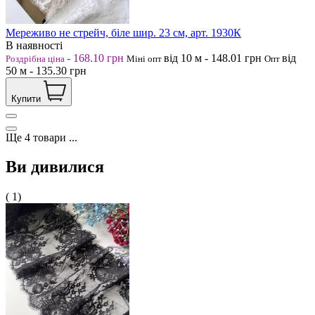
Мереживо не стрейч, біле шир. 23 см, арт. 1930К
В наявності
-
168.10
грн
від 10
м
-
148.01
грн
від
Роздрібна ціна
Міні опт
Опт
50
м
-
135.30
грн
Купити
Ще
4
товари
...
Ви дивилися
( 1)