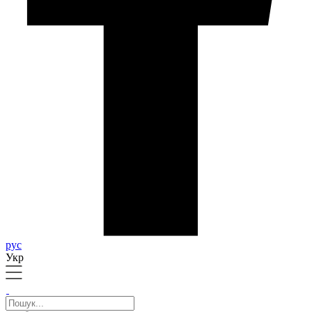
рус
Укр