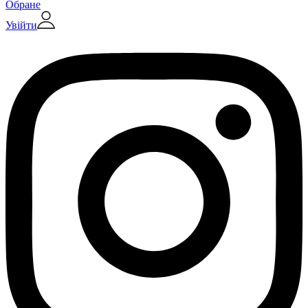
Обране
Увійти