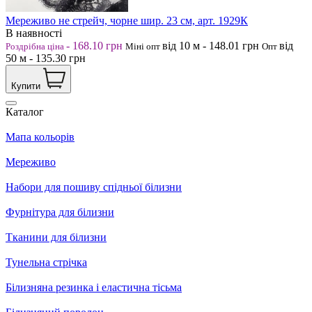
Мереживо не стрейч, чорне шир. 23 см, арт. 1929К
В наявності
-
168.10
грн
від 10
м
-
148.01
грн
від
Роздрібна ціна
Міні опт
Опт
50
м
-
135.30
грн
Купити
Каталог
Мапа кольорів
Мереживо
Набори для пошиву спідньої білизни
Фурнітура для білизни
Тканини для білизни
Тунельна стрічка
Білизняна резинка і еластична тісьма