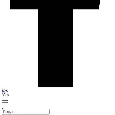
рус
Укр