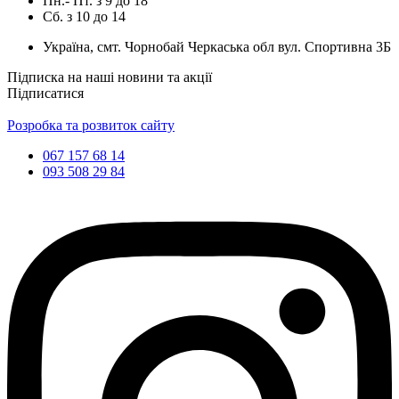
Пн.- Пт.
з
9
до
18
Сб.
з
10
до
14
Україна, смт. Чорнобай Черкаська обл вул. Спортивна 3Б
Підписка на наші новини та акції
Підписатися
Розробка та розвиток сайту
067 157 68 14
093 508 29 84