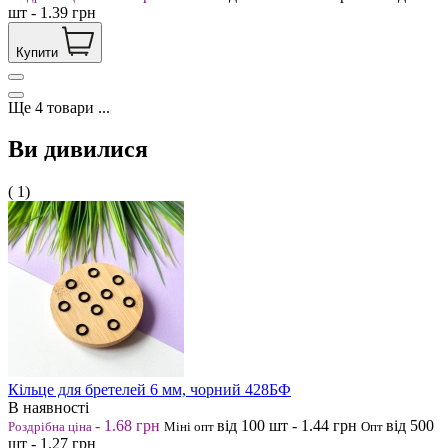
шт
-
1.39
грн
Купити
Ще
4
товари
...
Ви дивилися
( 1)
Кільце для бретелей 6 мм, чорний 428БФ
В наявності
-
1.68
грн
від 100
шт
-
1.44
грн
від 500
Роздрібна ціна
Міні опт
Опт
шт
-
1.27
грн