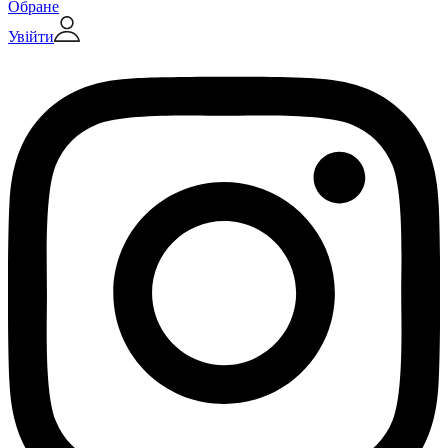
Обране
Увійти