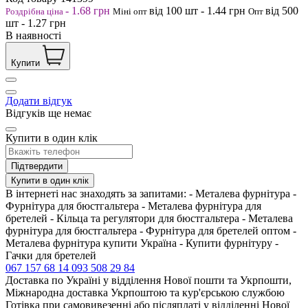
-
1.68
грн
від 100
шт
-
1.44
грн
від 500
Роздрібна ціна
Міні опт
Опт
шт
-
1.27
грн
В наявності
Купити
Додати відгук
Відгуків ще немає
Купити в один клік
Підтвердити
Купити в один клік
В інтернеті нас знаходять за запитами: - Металева фурнітура -
Фурнітура для бюстгальтера - Металева фурнітура для
бретелей - Кільца та регулятори для бюстгальтера - Металева
фурнітура для бюстгальтера - Фурнітура для бретелей оптом -
Металева фурнітура купити Україна - Купити фурнітуру -
Гачки для бретелей
067 157 68 14
093 508 29 84
Доставка по Україні у відділення Нової пошти та Укрпошти,
Міжнародна доставка Укрпоштою та кур'єрською службою
Готівка при самовивезенні або післяплаті у відділенні Нової