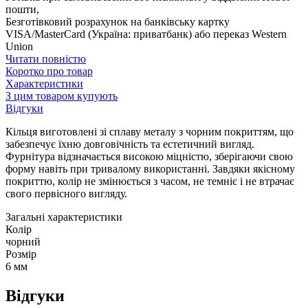
пошти,
Безготівковий розрахунок на банківську картку
VISA/MasterCard (Україна: приватбанк) або переказ Western
Union
Читати повністю
Коротко про товар
Характеристики
З цим товаром купують
Відгуки
Кільця виготовлені зі сплаву металу з чорним покриттям, що
забезпечує їхню довговічність та естетичний вигляд.
Фурнітура відзначається високою міцністю, зберігаючи свою
форму навіть при тривалому використанні. Завдяки якісному
покриттю, колір не змінюється з часом, не темніє і не втрачає
свого первісного вигляду.
Загальні характеристики
Колір
чорний
Розмір
6 мм
Відгуки