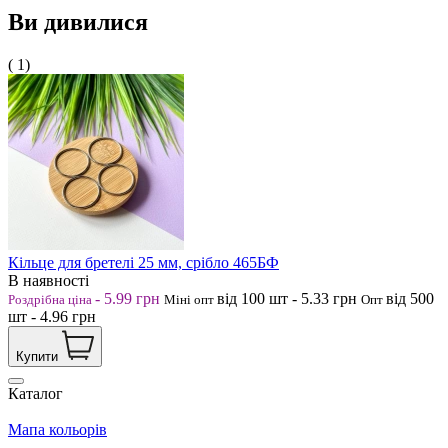
Ви дивилися
( 1)
Кільце для бретелі 25 мм, срібло 465БФ
В наявності
-
5.99
грн
від 100
шт
-
5.33
грн
від 500
Роздрібна ціна
Міні опт
Опт
шт
-
4.96
грн
Купити
Каталог
Мапа кольорів