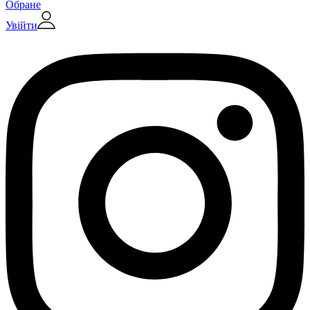
Обране
Увійти