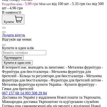
-
5.99
грн
від 100
шт
-
5.33
грн
від 500
Роздрібна ціна
Міні опт
Опт
шт
-
4.96
грн
В наявності
Купити
Додати відгук
Відгуків ще немає
Купити в один клік
Підтвердити
Купити в один клік
В інтернеті нас знаходять за запитами: - Металева фурнітура -
Фурнітура для бюстгальтера - Металева фурнітура для
бретелей - Кільца та регулятори для бюстгальтера - Металева
фурнітура для бюстгальтера - Фурнітура для бретелей оптом -
Металева фурнітура купити Україна - Купити фурнітуру -
Гачки для бретелей
067 157 68 14
093 508 29 84
Доставка по Україні у відділення Нової пошти та Укрпошти,
Міжнародна доставка Укрпоштою та кур'єрською службою
Готівка при самовивезенні або післяплаті у відділенні Нової