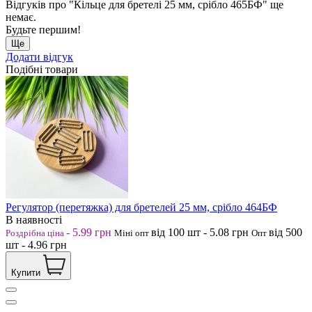
Відгуків про "Кільце для бретелі 25 мм, срібло 465БФ" ще
немає.
Будьте першим!
Ще
Додати відгук
Подібні товари
Регулятор (перетяжка) для бретелей 25 мм, срібло 464БФ
В наявності
-
5.99
грн
від 100
шт
-
5.08
грн
від 500
Роздрібна ціна
Міні опт
Опт
шт
-
4.96
грн
Купити