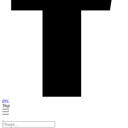
рус
Укр