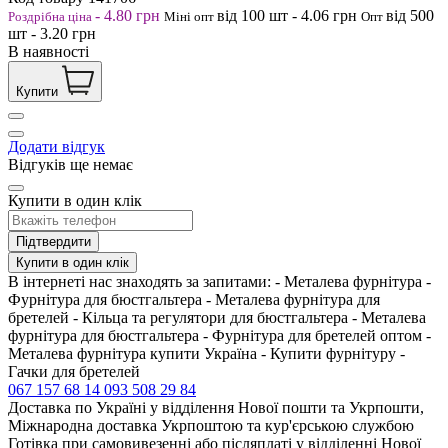
-
4.80
грн
від 100
шт
-
4.06
грн
від 500
Роздрібна ціна
Міні опт
Опт
шт
-
3.20
грн
В наявності
Купити
Додати відгук
Відгуків ще немає
Купити в один клік
Підтвердити
Купити в один клік
В інтернеті нас знаходять за запитами: - Металева фурнітура -
Фурнітура для бюстгальтера - Металева фурнітура для
бретелей - Кільца та регулятори для бюстгальтера - Металева
фурнітура для бюстгальтера - Фурнітура для бретелей оптом -
Металева фурнітура купити Україна - Купити фурнітуру -
Гачки для бретелей
067 157 68 14
093 508 29 84
Доставка по Україні у відділення Нової пошти та Укрпошти,
Міжнародна доставка Укрпоштою та кур'єрською службою
Готівка при самовивезенні або післяплаті у відділенні Нової