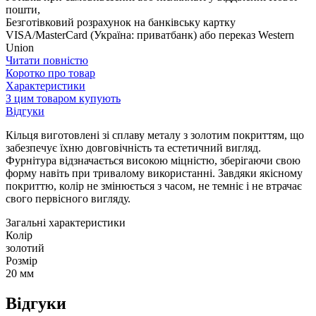
пошти,
Безготівковий розрахунок на банківську картку
VISA/MasterCard (Україна: приватбанк) або переказ Western
Union
Читати повністю
Коротко про товар
Характеристики
З цим товаром купують
Відгуки
Кільця виготовлені зі сплаву металу з золотим покриттям, що
забезпечує їхню довговічність та естетичний вигляд.
Фурнітура відзначається високою міцністю, зберігаючи свою
форму навіть при тривалому використанні. Завдяки якісному
покриттю, колір не змінюється з часом, не темніє і не втрачає
свого первісного вигляду.
Загальні характеристики
Колір
золотий
Розмір
20 мм
Відгуки