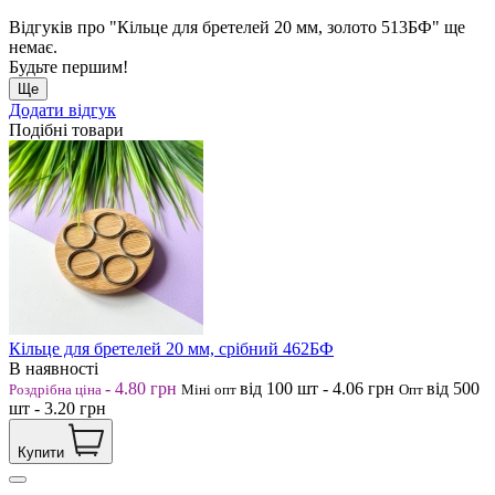
Відгуків про "Кільце для бретелей 20 мм, золото 513БФ" ще
немає.
Будьте першим!
Ще
Додати відгук
Подібні товари
Кільце для бретелей 20 мм, срібний 462БФ
В наявності
-
4.80
грн
від 100
шт
-
4.06
грн
від 500
Роздрібна ціна
Міні опт
Опт
шт
-
3.20
грн
Купити