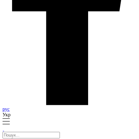
рус
Укр