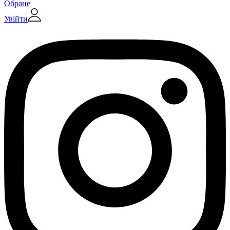
Обране
Увійти