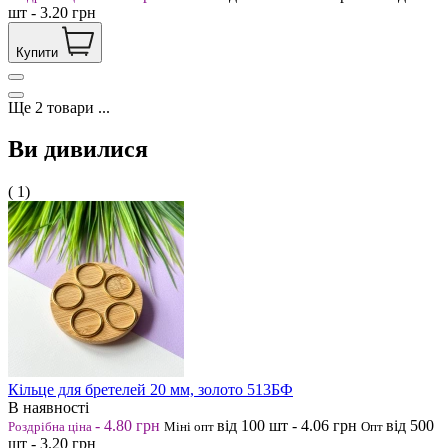
шт
-
3.20
грн
Купити
Ще
2
товари
...
Ви дивилися
( 1)
Кільце для бретелей 20 мм, золото 513БФ
В наявності
-
4.80
грн
від 100
шт
-
4.06
грн
від 500
Роздрібна ціна
Міні опт
Опт
шт
-
3.20
грн