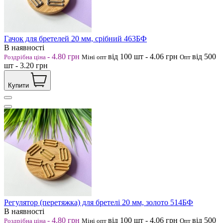
Гачок для бретелей 20 мм, срібний 463БФ
В наявності
-
4.80
грн
від 100
шт
-
4.06
грн
від 500
Роздрібна ціна
Міні опт
Опт
шт
-
3.20
грн
Купити
Регулятор (перетяжка) для бретелі 20 мм, золото 514БФ
В наявності
-
4.80
грн
від 100
шт
-
4.06
грн
від 500
Роздрібна ціна
Міні опт
Опт