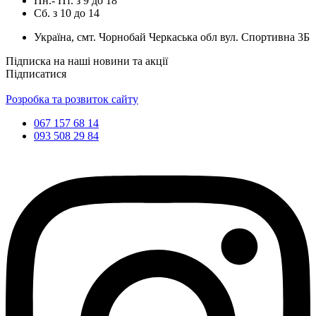
Пн.- Пт.
з
9
до
18
Сб.
з
10
до
14
Україна, смт. Чорнобай Черкаська обл вул. Спортивна 3Б
Підписка на наші новини та акції
Підписатися
Розробка та розвиток сайту
067 157 68 14
093 508 29 84