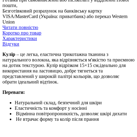
пошти,
Безготівковий розрахунок на банківську картку
VISA/MasterCard (Україна: приватбанк) або переказ Western
Union
Читати повністю
Коротко про товар
Характеристики
Відгуки
Кулір
– це легка, еластична трикотажна тканина з
натурального волокна, яка відрізняється м'якістю та приємною
на дотик текстурою. Кулір відрізком 15×15 см,ідеально для
використання на ластовицю, добре тягнеться та
представлений у широкій палітрі кольорів, що дозволяє
обрати ідеальний відтінок.
Переваги:
Натуральний склад, безпечний для шкіри
Еластичність та комфорт у носінні
Відмінна повітропроникність, дозволяє шкірі дихати
Не втрачає форму та колір після прання