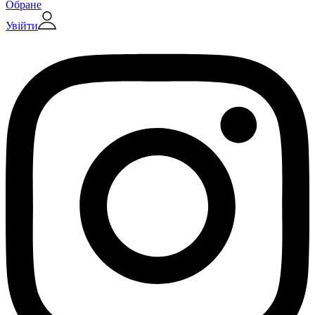
Обране
Увійти