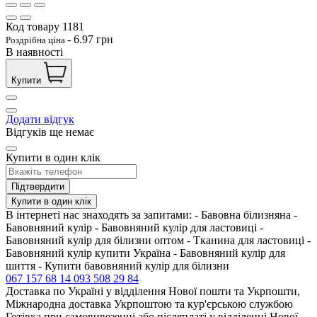
Код товару
1181
-
6.97
грн
Роздрібна ціна
В наявності
Купити
Додати відгук
Відгуків ще немає
Купити в один клік
Підтвердити
Купити в один клік
В інтернеті нас знаходять за запитами: - Бавовна білизняна -
Бавовняний кулір - Бавовняний кулір для ластовиці -
Бавовняний кулір для білизни оптом - Тканина для ластовиці -
Бавовняний кулір купити Україна - Бавовняний кулір для
шиття - Купити бавовняний кулір для білизни
067 157 68 14
093 508 29 84
Доставка по Україні у відділення Нової пошти та Укрпошти,
Міжнародна доставка Укрпоштою та кур'єрською службою
Готівка при самовивезенні або післяплаті у відділенні Нової