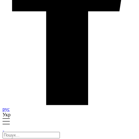
рус
Укр