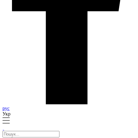
рус
Укр