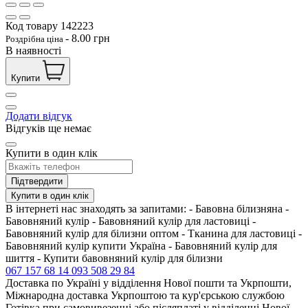
Код товару
142223
-
8.00
грн
Роздрібна ціна
В наявності
Купити
Додати відгук
Відгуків ще немає
Купити в один клік
Підтвердити
Купити в один клік
В інтернеті нас знаходять за запитами: - Бавовна білизняна -
Бавовняний кулір - Бавовняний кулір для ластовиці -
Бавовняний кулір для білизни оптом - Тканина для ластовиці -
Бавовняний кулір купити Україна - Бавовняний кулір для
шиття - Купити бавовняний кулір для білизни
067 157 68 14
093 508 29 84
Доставка по Україні у відділення Нової пошти та Укрпошти,
Міжнародна доставка Укрпоштою та кур'єрською службою
Готівка при самовивезенні або післяплаті у відділенні Нової