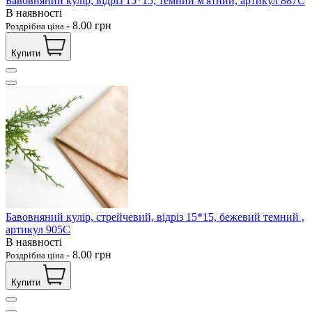
Бавовняний кулір, відріз 15*15, темний м'ятний, артикул 887С
В наявності
-
8.00
грн
Роздрібна ціна
Купити
Бавовняний кулір, стрейчевий, відріз 15*15, бежевий темний ,
артикул 905С
В наявності
-
8.00
грн
Роздрібна ціна
Купити