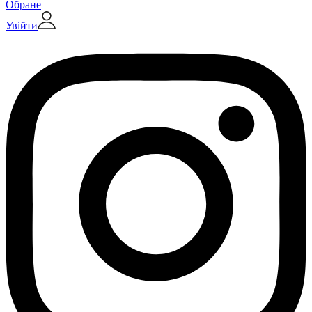
Обране
Увійти