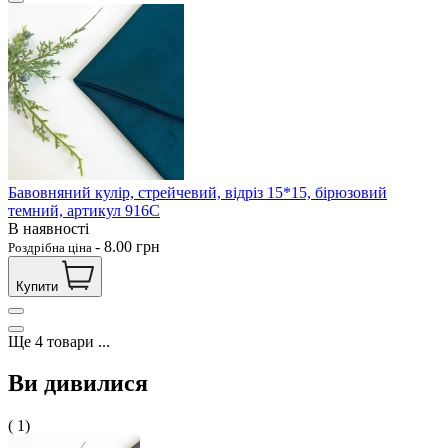
Бавовняний кулір, стрейчевий, відріз 15*15, бірюзовий
темний, артикул 916С
В наявності
-
8.00
грн
Роздрібна ціна
Купити
Ще
4
товари
...
Ви дивилися
( 1)