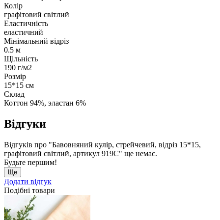
Колір
графітовий світлий
Еластичність
еластичний
Мінімальний відріз
0.5 м
Щільність
190 г/м2
Розмір
15*15 см
Склад
Коттон 94%, эластан 6%
Відгуки
Відгуків про "Бавовняний кулір, стрейчевий, відріз 15*15,
графітовий світлий, артикул 919С" ще немає.
Будьте першим!
Ще
Додати відгук
Подібні товари