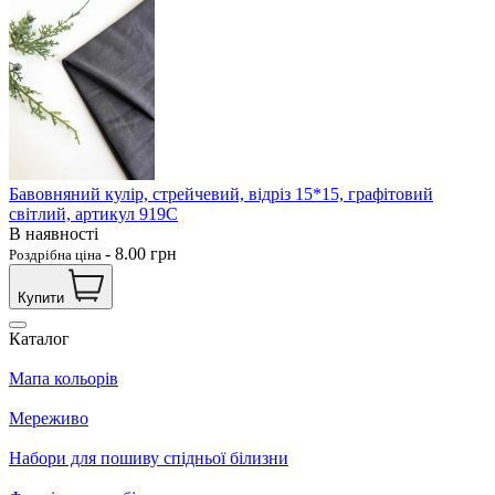
Бавовняний кулір, стрейчевий, відріз 15*15, графітовий
світлий, артикул 919С
В наявності
-
8.00
грн
Роздрібна ціна
Купити
Каталог
Мапа кольорів
Мереживо
Набори для пошиву спідньої білизни