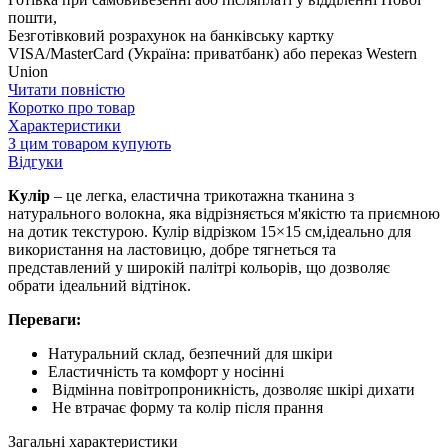
пошти,
Безготівковий розрахунок на банківську картку
VISA/MasterCard (Україна: приватбанк) або переказ Western
Union
Читати повністю
Коротко про товар
Характеристики
З цим товаром купують
Відгуки
Кулір
– це легка, еластична трикотажна тканина з
натурального волокна, яка відрізняється м'якістю та приємною
на дотик текстурою. Кулір відрізком 15×15 см,ідеально для
використання на ластовицю, добре тягнеться та
представлений у широкій палітрі кольорів, що дозволяє
обрати ідеальний відтінок.
Переваги:
Натуральний склад, безпечний для шкіри
Еластичність та комфорт у носінні
Відмінна повітропроникність, дозволяє шкірі дихати
Не втрачає форму та колір після прання
Загальні характеристики