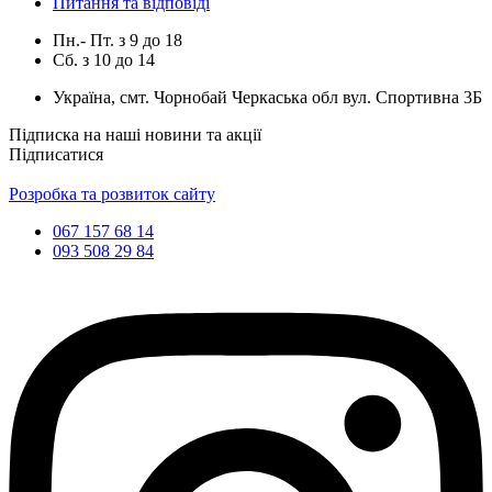
Питання та відповіді
Пн.- Пт.
з
9
до
18
Сб.
з
10
до
14
Україна, смт. Чорнобай Черкаська обл вул. Спортивна 3Б
Підписка на наші новини та акції
Підписатися
Розробка та розвиток сайту
067 157 68 14
093 508 29 84