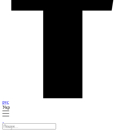
рус
Укр