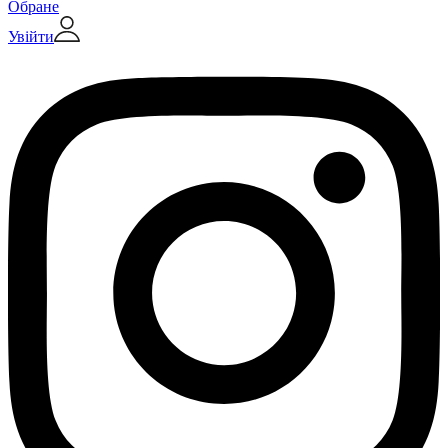
Обране
Увійти