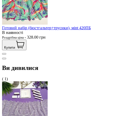
Готовий набір (бюстгальтер+трусики), мint 420ПБ
В наявності
-
328.00
грн
Роздрібна ціна
Купити
Ви дивилися
( 1)