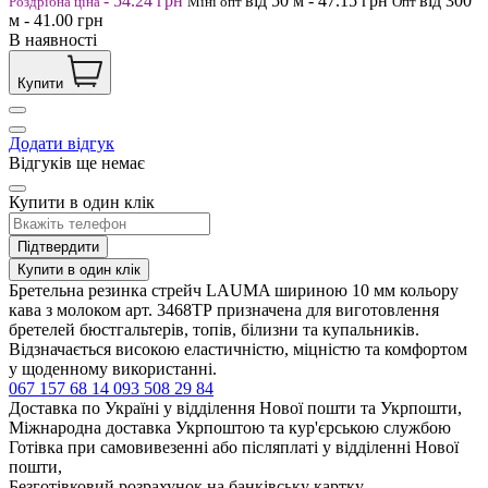
-
54.24
грн
від 50
м
-
47.15
грн
від 300
Роздрібна ціна
Міні опт
Опт
м
-
41.00
грн
В наявності
Купити
Додати відгук
Відгуків ще немає
Купити в один клік
Підтвердити
Купити в один клік
Бретельна резинка стрейч LAUMA шириною 10 мм кольору
кава з молоком арт. 3468ТР призначена для виготовлення
бретелей бюстгальтерів, топів, білизни та купальників.
Відзначається високою еластичністю, міцністю та комфортом
у щоденному використанні.
067 157 68 14
093 508 29 84
Доставка по Україні у відділення Нової пошти та Укрпошти,
Міжнародна доставка Укрпоштою та кур'єрською службою
Готівка при самовивезенні або післяплаті у відділенні Нової
пошти,
Безготівковий розрахунок на банківську картку