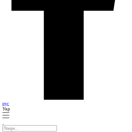
рус
Укр