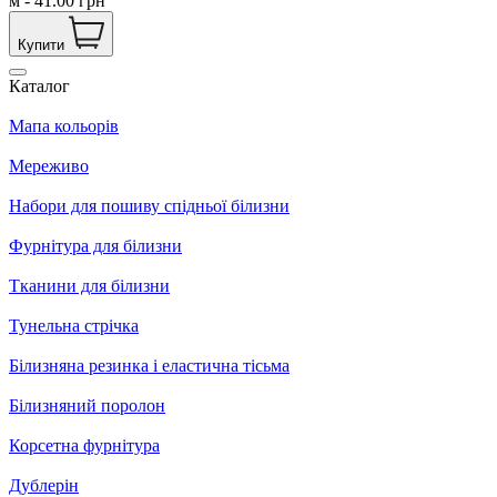
м
-
41.00
грн
Купити
Каталог
Мапа кольорів
Мереживо
Набори для пошиву спідньої білизни
Фурнітура для білизни
Тканини для білизни
Тунельна стрічка
Білизняна резинка і еластична тісьма
Білизняний поролон
Корсетна фурнітура
Дублерін