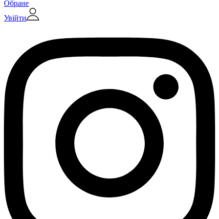
Обране
Увійти