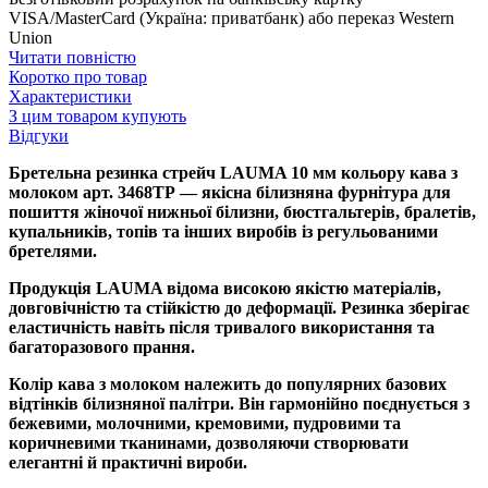
VISA/MasterCard (Україна: приватбанк) або переказ Western
Union
Читати повністю
Коротко про товар
Характеристики
З цим товаром купують
Відгуки
Бретельна резинка стрейч LAUMA 10 мм кольору кава з
молоком арт. 3468ТР — якісна білизняна фурнітура для
пошиття жіночої нижньої білизни, бюстгальтерів, бралетів,
купальників, топів та інших виробів із регульованими
бретелями.
Продукція LAUMA відома високою якістю матеріалів,
довговічністю та стійкістю до деформації. Резинка зберігає
еластичність навіть після тривалого використання та
багаторазового прання.
Колір кава з молоком належить до популярних базових
відтінків білизняної палітри. Він гармонійно поєднується з
бежевими, молочними, кремовими, пудровими та
коричневими тканинами, дозволяючи створювати
елегантні й практичні вироби.