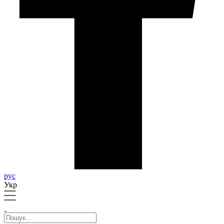
рус
Укр