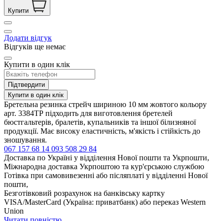
Купити
Додати відгук
Відгуків ще немає
Купити в один клік
Підтвердити
Купити в один клік
Бретельна резинка стрейч шириною 10 мм жовтого кольору
арт. 3384ТР підходить для виготовлення бретелей
бюстгальтерів, бралетів, купальників та іншої білизняної
продукції. Має високу еластичність, м'якість і стійкість до
зношування.
067 157 68 14
093 508 29 84
Доставка по Україні у відділення Нової пошти та Укрпошти,
Міжнародна доставка Укрпоштою та кур'єрською службою
Готівка при самовивезенні або післяплаті у відділенні Нової
пошти,
Безготівковий розрахунок на банківську картку
VISA/MasterCard (Україна: приватбанк) або переказ Western
Union
Читати повністю