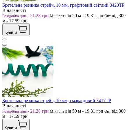
Бретельна резинка стрейч, 10 мм, графітовий світлий 3420ТР
В наявності
-
21.28
грн
від 50
м
-
19.31
грн
від 300
Роздрібна ціна
Міні опт
Опт
м
-
17.59
грн
Купити
Бретельна резинка стрейч, 10 мм, смарагдовий 3417ТР
В наявності
-
21.28
грн
від 50
м
-
19.31
грн
від 300
Роздрібна ціна
Міні опт
Опт
м
-
17.59
грн
Купити