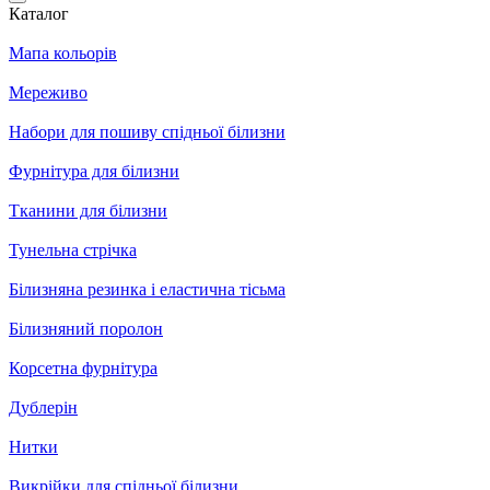
Каталог
Мапа кольорів
Мереживо
Набори для пошиву спідньої білизни
Фурнітура для білизни
Тканини для білизни
Тунельна стрічка
Білизняна резинка і еластична тісьма
Білизняний поролон
Корсетна фурнітура
Дублерін
Нитки
Викрійки для спідньої білизни