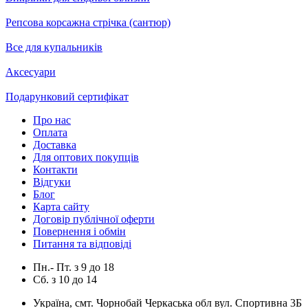
Репсова корсажна стрічка (сантюр)
Все для купальників
Аксесуари
Подарунковий сертифікат
Про нас
Оплата
Доставка
Для оптових покупців
Контакти
Відгуки
Блог
Карта сайту
Договір публічної оферти
Повернення і обмін
Питання та відповіді
Пн.- Пт.
з
9
до
18
Сб.
з
10
до
14
Україна, смт. Чорнобай Черкаська обл вул. Спортивна 3Б