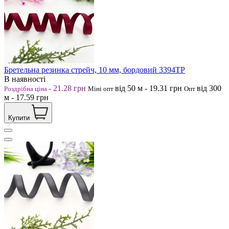
Бретельна резинка стрейч, 10 мм, бордовий 3394ТР
В наявності
-
21.28
грн
від 50
м
-
19.31
грн
від 300
Роздрібна ціна
Міні опт
Опт
м
-
17.59
грн
Купити