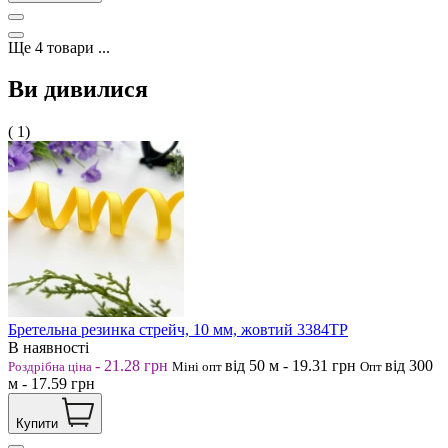
Ще
4
товари
...
Ви дивилися
( 1)
Бретельна резинка стрейч, 10 мм, жовтий 3384ТР
В наявності
-
21.28
грн
від 50
м
-
19.31
грн
від 300
Роздрібна ціна
Міні опт
Опт
м
-
17.59
грн
Купити