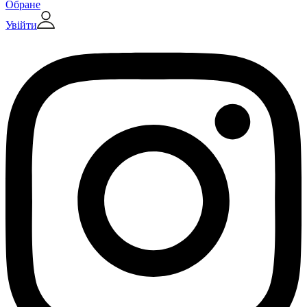
Обране
Увійти