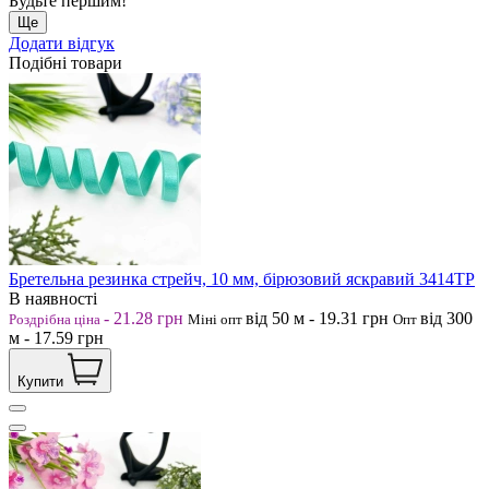
Будьте першим!
Ще
Додати відгук
Подібні товари
Бретельна резинка стрейч, 10 мм, бірюзовий яскравий 3414ТР
В наявності
-
21.28
грн
від 50
м
-
19.31
грн
від 300
Роздрібна ціна
Міні опт
Опт
м
-
17.59
грн
Купити