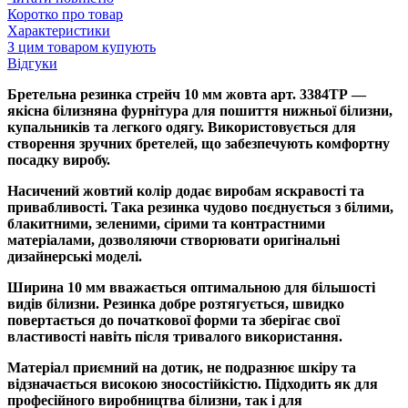
Коротко про товар
Характеристики
З цим товаром купують
Відгуки
Бретельна резинка стрейч 10 мм жовта арт. 3384ТР —
якісна білизняна фурнітура для пошиття нижньої білизни,
купальників та легкого одягу. Використовується для
створення зручних бретелей, що забезпечують комфортну
посадку виробу.
Насичений жовтий колір додає виробам яскравості та
привабливості. Така резинка чудово поєднується з білими,
блакитними, зеленими, сірими та контрастними
матеріалами, дозволяючи створювати оригінальні
дизайнерські моделі.
Ширина 10 мм вважається оптимальною для більшості
видів білизни. Резинка добре розтягується, швидко
повертається до початкової форми та зберігає свої
властивості навіть після тривалого використання.
Матеріал приємний на дотик, не подразнює шкіру та
відзначається високою зносостійкістю. Підходить як для
професійного виробництва білизни, так і для