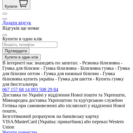
Купити
Додати відгук
Відгуків ще немає
Купити в один клік
Підтвердити
Купити в один клік
В інтернеті нас знаходять по запитах: - Резинка білизняна -
Гумка для білизни - Гумка білизняна - Білизняна гумка - Гумка
для білизни оптом - Гумка для нижньої білизни - Гумка
білизняна купить україна - Гумка для шиття - Купить гумку
для бюстгальтера
067 157 68 14
093 508 29 84
Доставка по Україні у відділення Нової пошти та Укрпошти,
Міжнародна доставка Укрпоштою та кур'єрською службою
Готівка при самовивезенні або післяплаті у відділенні Нової
пошти,
Безготівковий розрахунок на банківську картку
VISA/MasterCard (Україна: приватбанк) або переказ Western
Union
Читати повністю