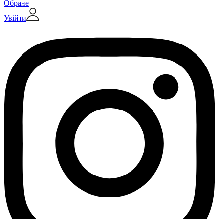
Обране
Увійти