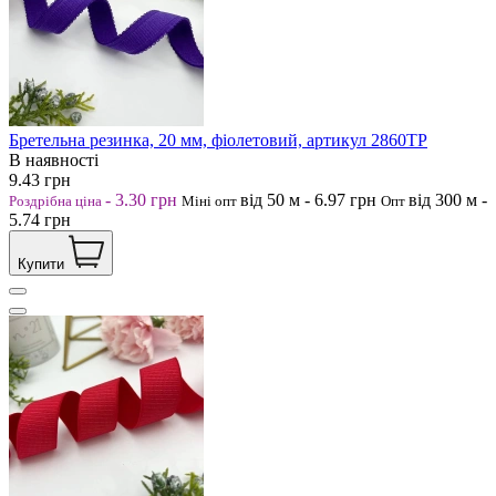
Бретельна резинка, 20 мм, фіолетовий, артикул 2860ТР
В наявності
9.43
грн
-
3.30
грн
від 50
м
-
6.97
грн
від 300
м
-
Роздрібна ціна
Міні опт
Опт
5.74
грн
Купити