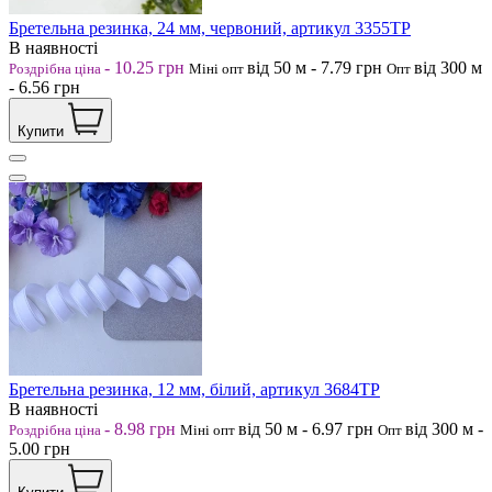
Бретельна резинка, 24 мм, червоний, артикул 3355ТР
В наявності
-
10.25
грн
від 50
м
-
7.79
грн
від 300
м
Роздрібна ціна
Міні опт
Опт
-
6.56
грн
Купити
Бретельна резинка, 12 мм, білий, артикул 3684ТР
В наявності
-
8.98
грн
від 50
м
-
6.97
грн
від 300
м
-
Роздрібна ціна
Міні опт
Опт
5.00
грн