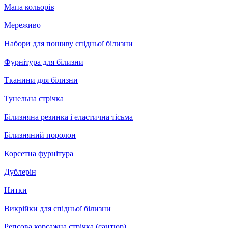
Мапа кольорів
Мереживо
Набори для пошиву спідньої білизни
Фурнітура для білизни
Тканини для білизни
Тунельна стрічка
Білизняна резинка і еластична тісьма
Білизняний поролон
Корсетна фурнітура
Дублерін
Нитки
Викрійки для спідньої білизни
Репсова корсажна стрічка (сантюр)