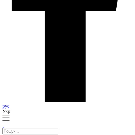
рус
Укр