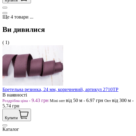
Купити
Ще
4
товари
...
Ви дивилися
( 1)
Бретельна резинка, 24 мм, коричневий, артикул 2710ТР
В наявності
-
9.43
грн
від 50
м
-
6.97
грн
від 300
м
-
Роздрібна ціна
Міні опт
Опт
5.74
грн
Купити
Каталог