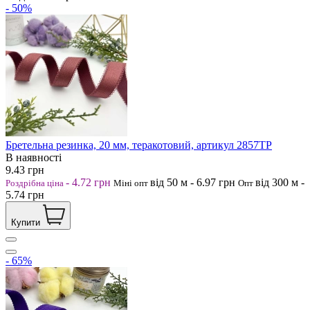
- 50%
Бретельна резинка, 20 мм, теракотовий, артикул 2857ТР
В наявності
9.43
грн
-
4.72
грн
від 50
м
-
6.97
грн
від 300
м
-
Роздрібна ціна
Міні опт
Опт
5.74
грн
Купити
- 65%