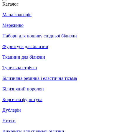
Каталог
Мапа кольорів
Мереживо
Набори для пошиву спідньої білизни
Фурнітура для білизни
Тканини для білизни
Тунельна стрічка
Білизняна резинка і еластична тісьма
Білизняний поролон
Корсетна фурнітура
Дублерін
Нитки
Викрійки для спідньої білизни