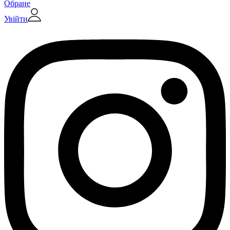
Обране
Увійти