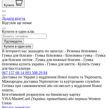
Купити
Додати відгук
Відгуків ще немає
Купити в один клік
Підтвердити
Купити в один клік
В інтернеті нас знаходять по запитах: - Резинка білизняна -
Гумка для білизни - Гумка білизняна - Білизняна гумка - Гумка
для білизни оптом - Гумка для нижньої білизни - Гумка
білизняна купить україна - Гумка для шиття - Купить гумку
для бюстгальтера
067 157 68 14
093 508 29 84
Доставка по Україні у відділення Нової пошти та Укрпошти,
Міжнародна доставка Укрпоштою та кур'єрською службою
Готівка при самовивезенні або післяплаті у відділенні Нової
пошти,
Безготівковий розрахунок на банківську картку
VISA/MasterCard (Україна: приватбанк) або переказ Western
Union
Читати повністю