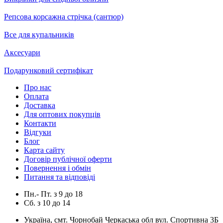
Репсова корсажна стрічка (сантюр)
Все для купальників
Аксесуари
Подарунковий сертифікат
Про нас
Оплата
Доставка
Для оптових покупців
Контакти
Відгуки
Блог
Карта сайту
Договір публічної оферти
Повернення і обмін
Питання та відповіді
Пн.- Пт.
з
9
до
18
Сб.
з
10
до
14
Україна, смт. Чорнобай Черкаська обл вул. Спортивна 3Б