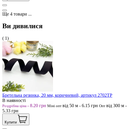
Ще
4
товари
...
Ви дивилися
( 1)
Бретельна резинка, 20 мм, коричневий, артикул 2702ТР
В наявності
-
8.20
грн
від 50
м
-
6.15
грн
від 300
м
-
Роздрібна ціна
Міні опт
Опт
5.33
грн
Купити