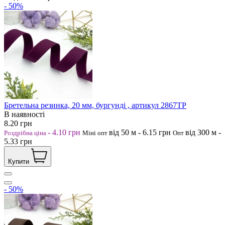
- 50%
Бретельна резинка, 20 мм, бургунді , артикул 2867ТР
В наявності
8.20
грн
-
4.10
грн
від 50
м
-
6.15
грн
від 300
м
-
Роздрібна ціна
Міні опт
Опт
5.33
грн
Купити
- 50%