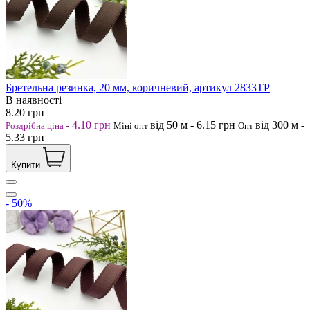
Бретельна резинка, 20 мм, коричневий, артикул 2833ТР
В наявності
8.20
грн
-
4.10
грн
від 50
м
-
6.15
грн
від 300
м
-
Роздрібна ціна
Міні опт
Опт
5.33
грн
Купити
- 50%