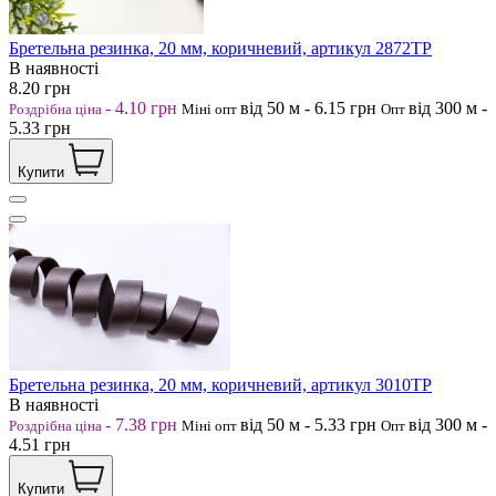
Бретельна резинка, 20 мм, коричневий, артикул 2872ТР
В наявності
8.20
грн
-
4.10
грн
від 50
м
-
6.15
грн
від 300
м
-
Роздрібна ціна
Міні опт
Опт
5.33
грн
Купити
Бретельна резинка, 20 мм, коричневий, артикул 3010ТР
В наявності
-
7.38
грн
від 50
м
-
5.33
грн
від 300
м
-
Роздрібна ціна
Міні опт
Опт
4.51
грн
Купити