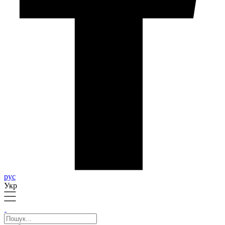
рус
Укр