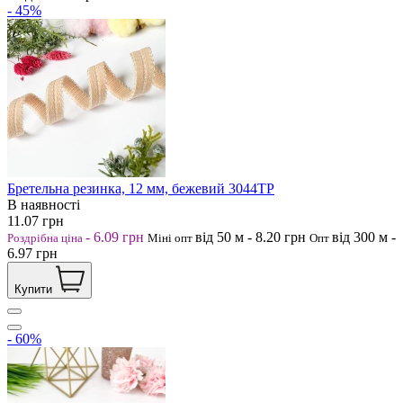
- 45%
Бретельна резинка, 12 мм, бежевий 3044ТР
В наявності
11.07
грн
-
6.09
грн
від 50
м
-
8.20
грн
від 300
м
-
Роздрібна ціна
Міні опт
Опт
6.97
грн
Купити
- 60%