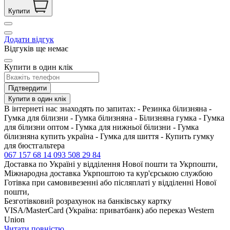
Купити
Додати відгук
Відгуків ще немає
Купити в один клік
Підтвердити
Купити в один клік
В інтернеті нас знаходять по запитах: - Резинка білизняна -
Гумка для білизни - Гумка білизняна - Білизняна гумка - Гумка
для білизни оптом - Гумка для нижньої білизни - Гумка
білизняна купить україна - Гумка для шиття - Купить гумку
для бюстгальтера
067 157 68 14
093 508 29 84
Доставка по Україні у відділення Нової пошти та Укрпошти,
Міжнародна доставка Укрпоштою та кур'єрською службою
Готівка при самовивезенні або післяплаті у відділенні Нової
пошти,
Безготівковий розрахунок на банківську картку
VISA/MasterCard (Україна: приватбанк) або переказ Western
Union
Читати повністю