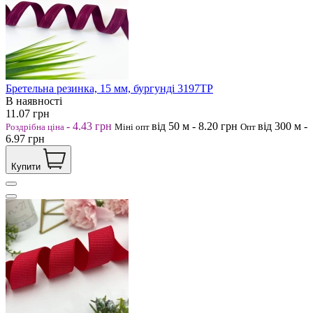
Бретельна резинка, 15 мм, бургунді 3197ТР
В наявності
11.07
грн
-
4.43
грн
від 50
м
-
8.20
грн
від 300
м
-
Роздрібна ціна
Міні опт
Опт
6.97
грн
Купити