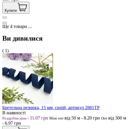
Купити
Ще
4
товари
...
Ви дивилися
( 1)
Бретельна резинка, 15 мм, синій, артикул 2881ТР
В наявності
-
11.07
грн
від 50
м
-
8.20
грн
від 300
м
Роздрібна ціна
Міні опт
Опт
-
6.97
грн