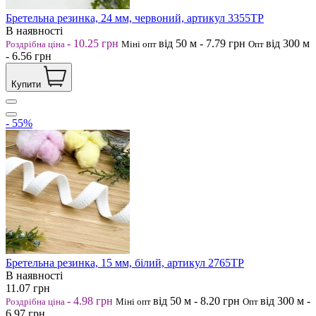
Бретельна резинка, 24 мм, червоний, артикул 3355ТР
В наявності
-
10.25
грн
від 50
м
-
7.79
грн
від 300
м
Роздрібна ціна
Міні опт
Опт
-
6.56
грн
Купити
- 55%
Бретельна резинка, 15 мм, білий, артикул 2765ТР
В наявності
11.07
грн
-
4.98
грн
від 50
м
-
8.20
грн
від 300
м
-
Роздрібна ціна
Міні опт
Опт
6.97
грн