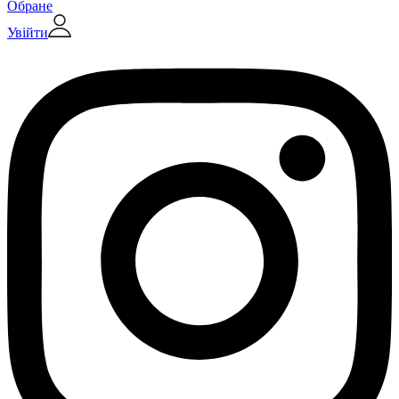
Обране
Увійти