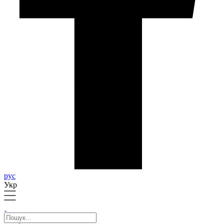
рус
Укр