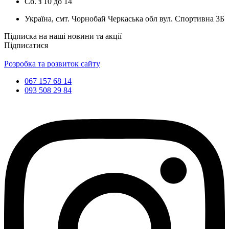
Сб.
з
10
до
14
Україна, смт. Чорнобай Черкаська обл вул. Спортивна 3Б
Підписка на наші новини та акції
Підписатися
Розробка та розвиток сайту
067 157 68 14
093 508 29 84