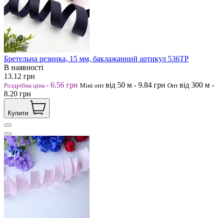
Бретельна резинка, 15 мм, баклажанний артикул 536ТР
В наявності
13.12
грн
-
6.56
грн
від 50
м
-
9.84
грн
від 300
м
-
Роздрібна ціна
Міні опт
Опт
8.20
грн
Купити