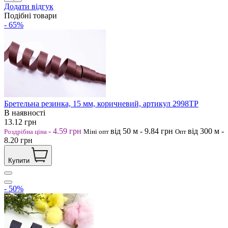
Додати відгук
Подібні товари
- 65%
Бретельна резинка, 15 мм, коричневий, артикул 2998ТР
В наявності
13.12
грн
-
4.59
грн
від 50
м
-
9.84
грн
від 300
м
-
Роздрібна ціна
Міні опт
Опт
8.20
грн
Купити
- 50%