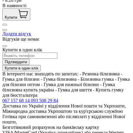
-
8.20
грн
В наявності
Купити
Додати відгук
Відгуків ще немає
Купити в один клік
Підтвердити
Купити в один клік
В інтернеті нас знаходять по запитах: - Резинка білизняна -
Гумка для білизни - Гумка білизняна - Білизняна гумка - Гумка
для білизни оптом - Гумка для нижньої білизни - Гумка
білизняна купить україна - Гумка для шиття - Купить гумку
для бюстгальтера
067 157 68 14
093 508 29 84
Доставка по Україні у відділення Нової пошти та Укрпошти,
Міжнародна доставка Укрпоштою та кур'єрською службою
Готівка при самовивезенні або післяплаті у відділенні Нової
пошти,
Безготівковий розрахунок на банківську картку
VISA/MasterCard (Україна: приватбанк) або переказ Western