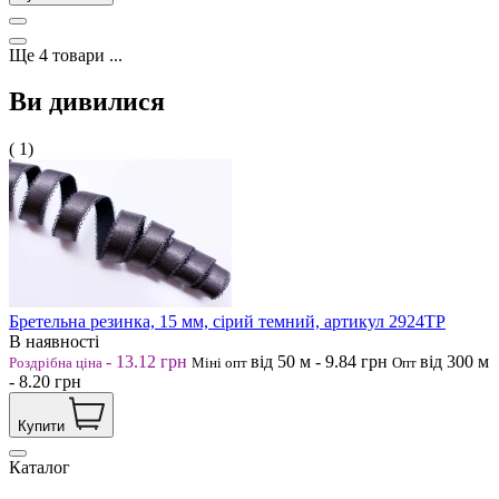
Ще
4
товари
...
Ви дивилися
( 1)
Бретельна резинка, 15 мм, сірий темний, артикул 2924ТР
В наявності
-
13.12
грн
від 50
м
-
9.84
грн
від 300
м
Роздрібна ціна
Міні опт
Опт
-
8.20
грн
Купити
Каталог