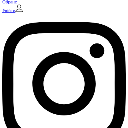
Обране
Увійти