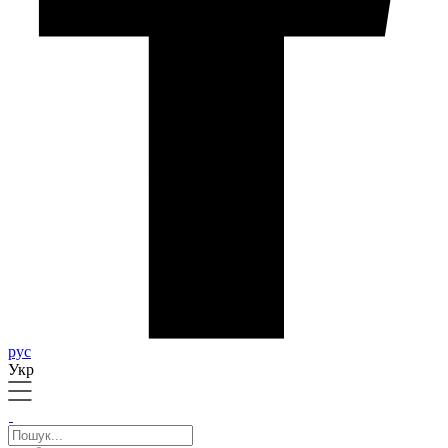
рус
Укр