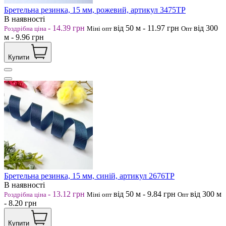
Бретельна резинка, 15 мм, рожевий, артикул 3475ТР
В наявності
-
14.39
грн
від 50
м
-
11.97
грн
від 300
Роздрібна ціна
Міні опт
Опт
м
-
9.96
грн
Купити
Бретельна резинка, 15 мм, синій, артикул 2676ТР
В наявності
-
13.12
грн
від 50
м
-
9.84
грн
від 300
м
Роздрібна ціна
Міні опт
Опт
-
8.20
грн
Купити