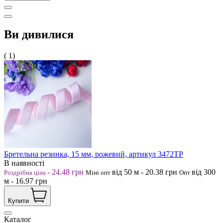
Ви дивилися
( 1)
Бретельна резинка, 15 мм, рожевий, артикул 3472ТР
В наявності
-
24.48
грн
від 50
м
-
20.38
грн
від 300
Роздрібна ціна
Міні опт
Опт
м
-
16.97
грн
Купити
Каталог