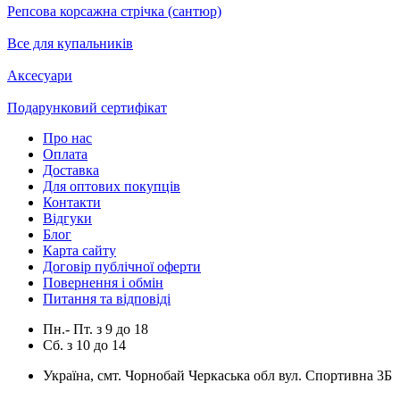
Репсова корсажна стрічка (сантюр)
Все для купальників
Аксесуари
Подарунковий сертифікат
Про нас
Оплата
Доставка
Для оптових покупців
Контакти
Відгуки
Блог
Карта сайту
Договір публічної оферти
Повернення і обмін
Питання та відповіді
Пн.- Пт.
з
9
до
18
Сб.
з
10
до
14
Україна, смт. Чорнобай Черкаська обл вул. Спортивна 3Б