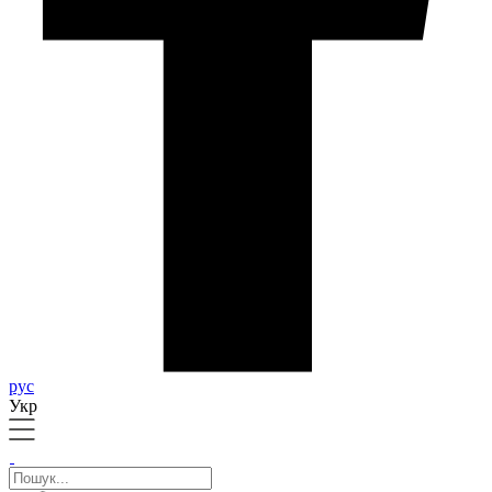
рус
Укр