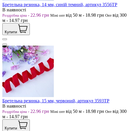
Бретельна резинка, 14 мм, синій темний, артикул 3556ТР
В наявності
-
22.96
грн
від 50
м
-
18.98
грн
від 300
Роздрібна ціна
Міні опт
Опт
м
-
14.97
грн
Купити
Бретельна резинка, 15 мм, червоний, артикул 3593ТР
В наявності
-
22.96
грн
від 50
м
-
18.98
грн
від 300
Роздрібна ціна
Міні опт
Опт
м
-
14.97
грн
Купити