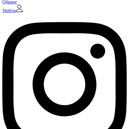
Обране
Увійти