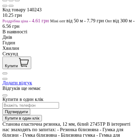
Код товару
140243
10.25
грн
-
4.61
грн
від 50
м
-
7.79
грн
від 300
м
-
Роздрібна ціна
Міні опт
Опт
6.56
грн
В наявності
Днів
Годин
Хвилин
Секунд
Купити
Додати відгук
Відгуків ще немає
Купити в один клік
Підтвердити
Купити в один клік
Станова еластична резинка, 12 мм, білий 2745ТР В інтернеті
нас знаходять по запитах: - Резинка білизняна - Гумка для
білизни - Гумка білизняна - Білизняна гумка - Гумка для