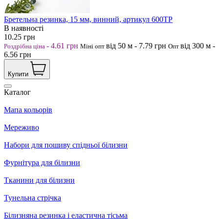
Бретельна резинка, 15 мм, винний, артикул 600ТР
В наявності
10.25
грн
-
4.61
грн
від 50
м
-
7.79
грн
від 300
м
-
Роздрібна ціна
Міні опт
Опт
6.56
грн
Купити
Каталог
Мапа кольорів
Мереживо
Набори для пошиву спідньої білизни
Фурнітура для білизни
Тканини для білизни
Тунельна стрічка
Білизняна резинка і еластична тісьма