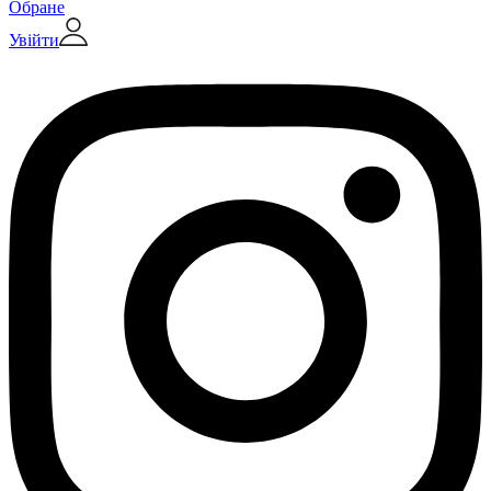
Обране
Увійти