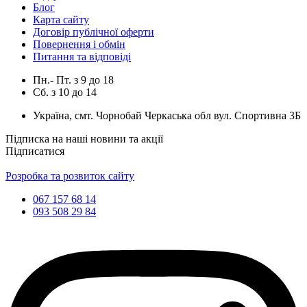
Блог
Карта сайту
Договір публічної оферти
Повернення і обмін
Питання та відповіді
Пн.- Пт.
з
9
до
18
Сб.
з
10
до
14
Україна, смт. Чорнобай Черкаська обл вул. Спортивна 3Б
Підписка на наші новини та акції
Підписатися
Розробка та розвиток сайту
067 157 68 14
093 508 29 84