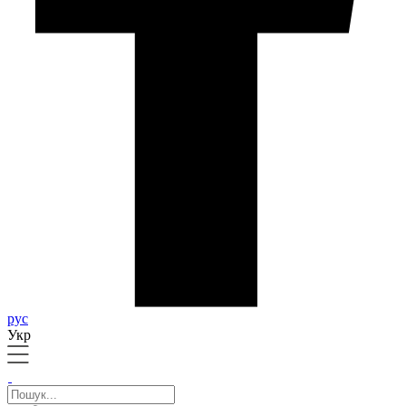
рус
Укр