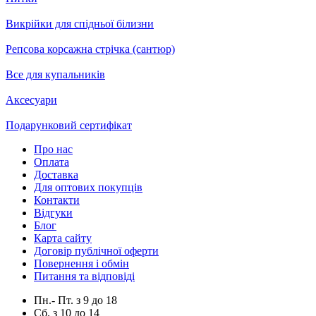
Викрійки для спідньої білизни
Репсова корсажна стрічка (сантюр)
Все для купальників
Аксесуари
Подарунковий сертифікат
Про нас
Оплата
Доставка
Для оптових покупців
Контакти
Відгуки
Блог
Карта сайту
Договір публічної оферти
Повернення і обмін
Питання та відповіді
Пн.- Пт.
з
9
до
18
Сб.
з
10
до
14