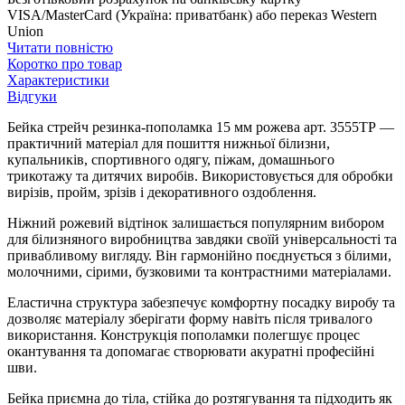
VISA/MasterCard (Україна: приватбанк) або переказ Western
Union
Читати повністю
Коротко про товар
Характеристики
Відгуки
Бейка стрейч резинка-пополамка 15 мм рожева арт. 3555ТР —
практичний матеріал для пошиття нижньої білизни,
купальників, спортивного одягу, піжам, домашнього
трикотажу та дитячих виробів. Використовується для обробки
вирізів, пройм, зрізів і декоративного оздоблення.
Ніжний рожевий відтінок залишається популярним вибором
для білизняного виробництва завдяки своїй універсальності та
привабливому вигляду. Він гармонійно поєднується з білими,
молочними, сірими, бузковими та контрастними матеріалами.
Еластична структура забезпечує комфортну посадку виробу та
дозволяє матеріалу зберігати форму навіть після тривалого
використання. Конструкція пополамки полегшує процес
окантування та допомагає створювати акуратні професійні
шви.
Бейка приємна до тіла, стійка до розтягування та підходить як