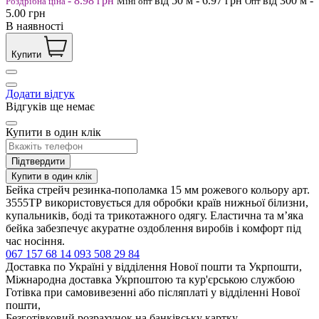
-
8.98
грн
від 50
м
-
6.97
грн
від 300
м
-
Роздрібна ціна
Міні опт
Опт
5.00
грн
В наявності
Купити
Додати відгук
Відгуків ще немає
Купити в один клік
Підтвердити
Купити в один клік
Бейка стрейч резинка-пополамка 15 мм рожевого кольору арт.
3555ТР використовується для обробки країв нижньої білизни,
купальників, боді та трикотажного одягу. Еластична та м’яка
бейка забезпечує акуратне оздоблення виробів і комфорт під
час носіння.
067 157 68 14
093 508 29 84
Доставка по Україні у відділення Нової пошти та Укрпошти,
Міжнародна доставка Укрпоштою та кур'єрською службою
Готівка при самовивезенні або післяплаті у відділенні Нової
пошти,
Безготівковий розрахунок на банківську картку