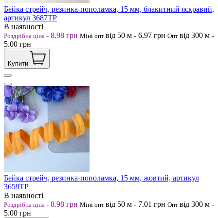
Бейка стрейч, резинка-пополамка, 15 мм, блакитний яскравий,
артикул 3687ТР
В наявності
-
8.98
грн
від 50
м
-
6.97
грн
від 300
м
-
Роздрібна ціна
Міні опт
Опт
5.00
грн
Купити
Бейка стрейч, резинка-пополамка, 15 мм, жовтий, артикул
3659ТР
В наявності
-
8.98
грн
від 50
м
-
7.01
грн
від 300
м
-
Роздрібна ціна
Міні опт
Опт
5.00
грн