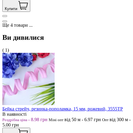
Купити
Ще
4
товари
...
Ви дивилися
( 1)
Бейка стрейч, резинка-пополамка, 15 мм, рожевий, 3555ТР
В наявності
-
8.98
грн
від 50
м
-
6.97
грн
від 300
м
-
Роздрібна ціна
Міні опт
Опт
5.00
грн