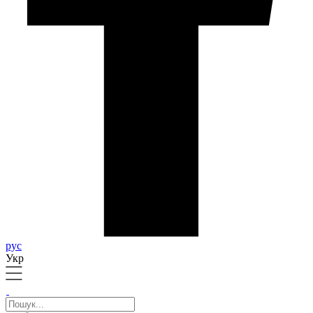
рус
Укр