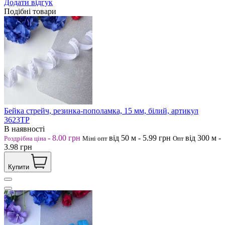
Додати відгук
Подібні товари
Бейка стрейч, резинка-пополамка, 15 мм, білий, артикул
3623ТР
В наявності
-
8.00
грн
від 50
м
-
5.99
грн
від 300
м
-
Роздрібна ціна
Міні опт
Опт
3.98
грн
Купити