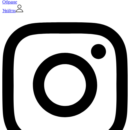
Обране
Увійти