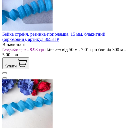
Бейка стрейч, резинка-пополамка, 15 мм, блакитний
(бірюзовий), артикул 3653ТР
В наявності
-
8.98
грн
від 50
м
-
7.01
грн
від 300
м
-
Роздрібна ціна
Міні опт
Опт
5.00
грн
Купити