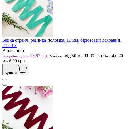
Бейка стрейч, резинка-поломка, 15 мм, бірюзовий яскравий,
3411ТР
В наявності
-
15.87
грн
від 50
м
-
11.89
грн
від 300
Роздрібна ціна
Міні опт
Опт
м
-
8.90
грн
Купити