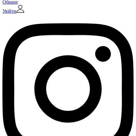
Обране
Увійти