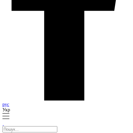
рус
Укр