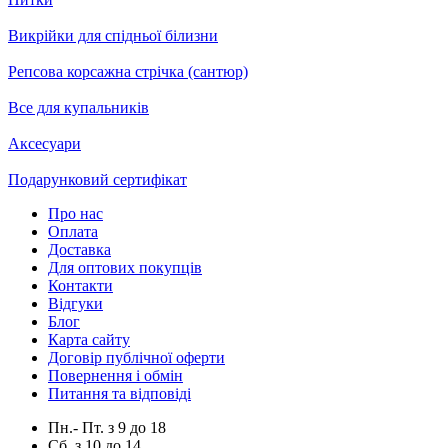
Викрійки для спідньої білизни
Репсова корсажна стрічка (сантюр)
Все для купальників
Аксесуари
Подарунковий сертифікат
Про нас
Оплата
Доставка
Для оптових покупців
Контакти
Відгуки
Блог
Карта сайту
Договір публічної оферти
Повернення і обмін
Питання та відповіді
Пн.- Пт.
з
9
до
18
Сб.
з
10
до
14