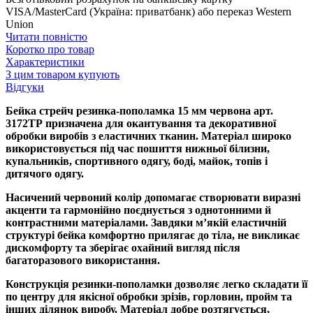
VISA/MasterCard (Україна: приватбанк) або переказ Western
Union
Читати повністю
Коротко про товар
Характеристики
З цим товаром купують
Відгуки
Бейка стрейч резинка-пополамка 15 мм червона арт.
3172ТР призначена для окантування та декоративної
обробки виробів з еластичних тканин. Матеріал широко
використовується під час пошиття нижньої білизни,
купальників, спортивного одягу, боді, майок, топів і
дитячого одягу.
Насичений червоний колір допомагає створювати виразні
акценти та гармонійно поєднується з однотонними й
контрастними матеріалами. Завдяки м’якій еластичній
структурі бейка комфортно прилягає до тіла, не викликає
дискомфорту та зберігає охайний вигляд після
багаторазового використання.
Конструкція резинки-пополамки дозволяє легко складати її
по центру для якісної обробки зрізів, горловин, пройм та
інших ділянок виробу. Матеріал добре розтягується,