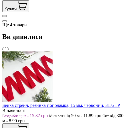
Купити
Ще
4
товари
...
Ви дивилися
( 1)
Бейка стрейч, резинка-пополамка, 15 мм, червоний, 3172ТР
В наявності
-
15.87
грн
від 50
м
-
11.89
грн
від 300
Роздрібна ціна
Міні опт
Опт
м
-
8.90
грн