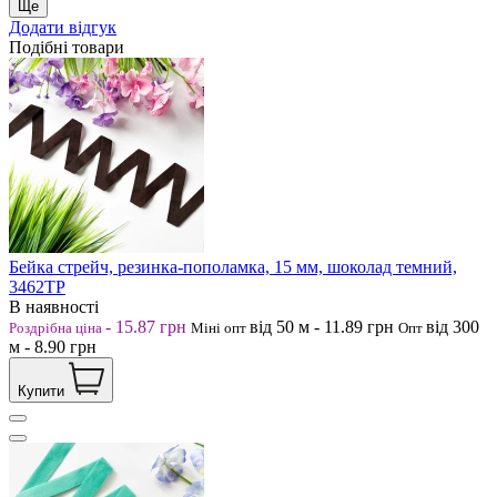
Ще
Додати відгук
Подібні товари
Бейка стрейч, резинка-пополамка, 15 мм, шоколад темний,
3462ТР
В наявності
-
15.87
грн
від 50
м
-
11.89
грн
від 300
Роздрібна ціна
Міні опт
Опт
м
-
8.90
грн
Купити