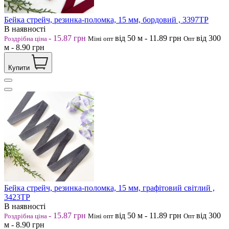
Бейка стрейч, резинка-поломка, 15 мм, бордовий , 3397ТР
В наявності
-
15.87
грн
від 50
м
-
11.89
грн
від 300
Роздрібна ціна
Міні опт
Опт
м
-
8.90
грн
Купити
Бейка стрейч, резинка-поломка, 15 мм, графітовий світлий ,
3423ТР
В наявності
-
15.87
грн
від 50
м
-
11.89
грн
від 300
Роздрібна ціна
Міні опт
Опт
м
-
8.90
грн