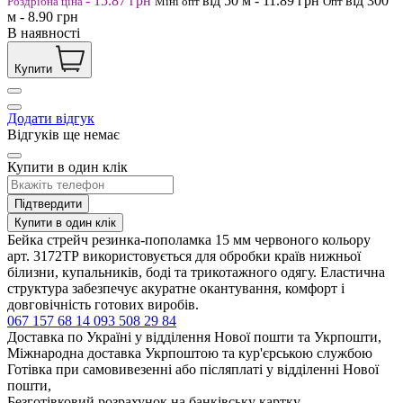
-
15.87
грн
від 50
м
-
11.89
грн
від 300
Роздрібна ціна
Міні опт
Опт
м
-
8.90
грн
В наявності
Купити
Додати відгук
Відгуків ще немає
Купити в один клік
Підтвердити
Купити в один клік
Бейка стрейч резинка-пополамка 15 мм червоного кольору
арт. 3172ТР використовується для обробки країв нижньої
білизни, купальників, боді та трикотажного одягу. Еластична
структура забезпечує акуратне окантування, комфорт і
довговічність готових виробів.
067 157 68 14
093 508 29 84
Доставка по Україні у відділення Нової пошти та Укрпошти,
Міжнародна доставка Укрпоштою та кур'єрською службою
Готівка при самовивезенні або післяплаті у відділенні Нової
пошти,
Безготівковий розрахунок на банківську картку