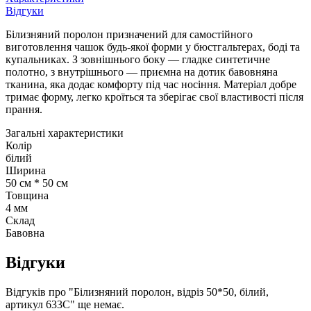
Відгуки
Білизняний поролон призначений для самостійного
виготовлення чашок будь-якої форми у бюстгальтерах, боді та
купальниках. З зовнішнього боку — гладке синтетичне
полотно, з внутрішнього — приємна на дотик бавовняна
тканина, яка додає комфорту під час носіння. Матеріал добре
тримає форму, легко кроїться та зберігає свої властивості після
прання.
Загальні характеристики
Колір
білий
Ширина
50 см * 50 см
Товщина
4 мм
Склад
Бавовна
Відгуки
Відгуків про "Білизняний поролон, відріз 50*50, білий,
артикул 633С" ще немає.