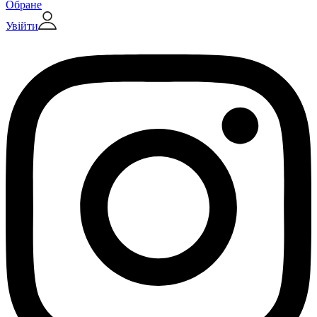
Обране
Увійти