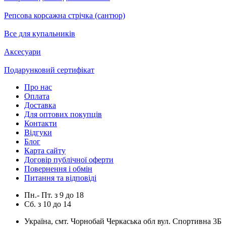
Репсова корсажна стрічка (сантюр)
Все для купальників
Аксесуари
Подарунковий сертифікат
Про нас
Оплата
Доставка
Для оптових покупців
Контакти
Відгуки
Блог
Карта сайту
Договір публічної оферти
Повернення і обмін
Питання та відповіді
Пн.- Пт.
з
9
до
18
Сб.
з
10
до
14
Україна, смт. Чорнобай Черкаська обл вул. Спортивна 3Б