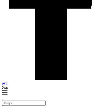
рус
Укр