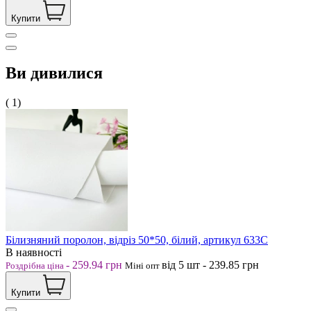
Купити
Ви дивилися
( 1)
Білизняний поролон, відріз 50*50, білий, артикул 633С
В наявності
-
259.94
грн
від 5
шт
-
239.85
грн
Роздрібна ціна
Міні опт
Купити