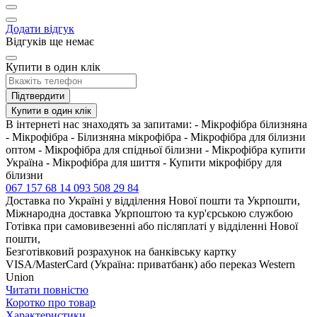
Додати відгук
Відгуків ще немає
Купити в один клік
Підтвердити
Купити в один клік
В інтернеті нас знаходять за запитами: - Мікрофібра білизняна
- Мікрофібра - Білизняна мікрофібра - Мікрофібра для білизни
оптом - Мікрофібра для спідньої білизни - Мікрофібра купити
Україна - Мікрофібра для шиття - Купити мікрофібру для
білизни
067 157 68 14
093 508 29 84
Доставка по Україні у відділення Нової пошти та Укрпошти,
Міжнародна доставка Укрпоштою та кур'єрською службою
Готівка при самовивезенні або післяплаті у відділенні Нової
пошти,
Безготівковий розрахунок на банківську картку
VISA/MasterCard (Україна: приватбанк) або переказ Western
Union
Читати повністю
Коротко про товар
Характеристики