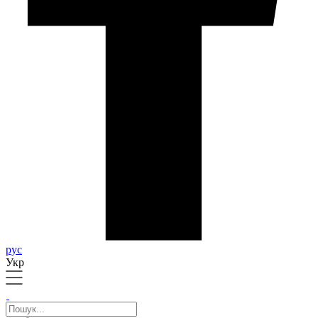
рус
Укр