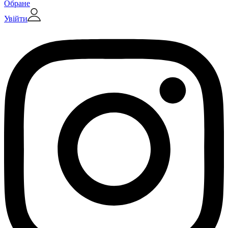
Обране
Увійти