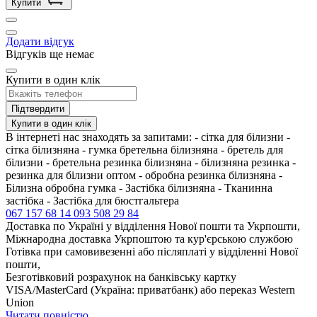
Купити
Додати відгук
Відгуків ще немає
Купити в один клік
Підтвердити
Купити в один клік
В інтернеті нас знаходять за запитами: - сітка для білизни -
сітка білизняна - гумка бретельна білизняна - бретель для
білизни - бретельна резинка білизняна - білизняна резинка -
резинка для білизни оптом - обробна резинка білизняна -
Білизна обробна гумка - Застібка білизняна - Тканинна
застібка - Застібка для бюстгальтера
067 157 68 14
093 508 29 84
Доставка по Україні у відділення Нової пошти та Укрпошти,
Міжнародна доставка Укрпоштою та кур'єрською службою
Готівка при самовивезенні або післяплаті у відділенні Нової
пошти,
Безготівковий розрахунок на банківську картку
VISA/MasterCard (Україна: приватбанк) або переказ Western
Union
Читати повністю