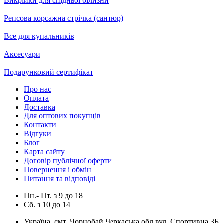
Викрійки для спідньої білизни
Репсова корсажна стрічка (сантюр)
Все для купальників
Аксесуари
Подарунковий сертифікат
Про нас
Оплата
Доставка
Для оптових покупців
Контакти
Відгуки
Блог
Карта сайту
Договір публічної оферти
Повернення і обмін
Питання та відповіді
Пн.- Пт.
з
9
до
18
Сб.
з
10
до
14
Україна, смт. Чорнобай Черкаська обл вул. Спортивна 3Б