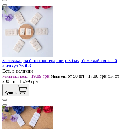
Застежка для бюстгальтера, шир. 30 мм, бежевый светлый
артикул 760БЗ
Есть в наличии
-
19.89
грн
от 50
шт
-
17.88
грн
от
Розничная цена
Мини опт
Опт
200
шт
-
15.99
грн
Купить