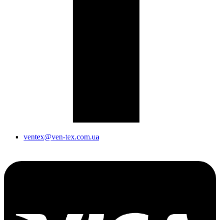
ventex@ven-tex.com.ua