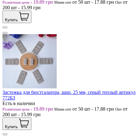
-
19.89
грн
от 50
шт
-
17.88
грн
от
Розничная цена
Мини опт
Опт
200
шт
-
15.99
грн
Купить
Застежка для бюстгальтера, шир. 25 мм, серый теплый артикул
772БЗ
Есть в наличии
-
19.89
грн
от 50
шт
-
17.88
грн
от
Розничная цена
Мини опт
Опт
200
шт
-
15.99
грн
Купить