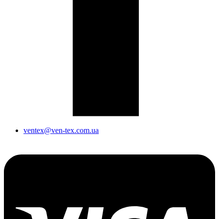
ventex@ven-tex.com.ua