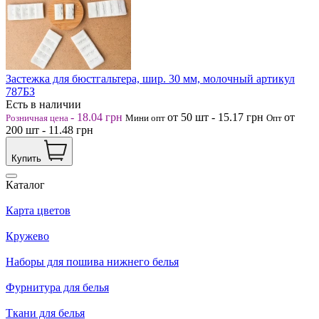
Застежка для бюстгальтера, шир. 30 мм, молочный артикул
787БЗ
Есть в наличии
-
18.04
грн
от 50
шт
-
15.17
грн
от
Розничная цена
Мини опт
Опт
200
шт
-
11.48
грн
Купить
Каталог
Карта цветов
Кружево
Наборы для пошива нижнего белья
Фурнитура для белья
Ткани для белья