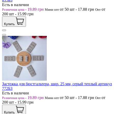
835БЗ
Есть в наличии
-
19.89
грн
от 50
шт
-
17.88
грн
от
Розничная цена
Мини опт
Опт
200
шт
-
15.99
грн
Купить
Застежка для бюстгальтера, шир. 25 мм, серый теплый артикул
772БЗ
Есть в наличии
-
19.89
грн
от 50
шт
-
17.88
грн
от
Розничная цена
Мини опт
Опт
200
шт
-
15.99
грн
Купить