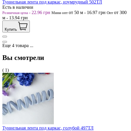
Туннельная лента под каркас, изумрудный 502ТЛ
Есть в наличии
-
22.96
грн
от 50
м
-
16.97
грн
от 300
Розничная цена
Мини опт
Опт
м
-
13.94
грн
Купить
Еще
4
товара
...
Вы смотрели
( 1)
Туннельная лента под каркас, голубой 497ТЛ