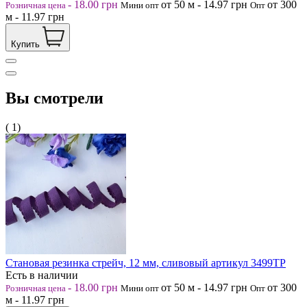
-
18.00
грн
от 50
м
-
14.97
грн
от 300
Розничная цена
Мини опт
Опт
м
-
11.97
грн
Купить
Вы смотрели
( 1)
Становая резинка стрейч, 12 мм, сливовый артикул 3499ТР
Есть в наличии
-
18.00
грн
от 50
м
-
14.97
грн
от 300
Розничная цена
Мини опт
Опт
м
-
11.97
грн