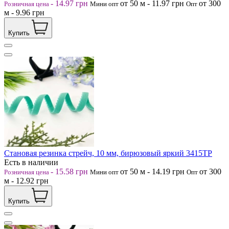
-
14.97
грн
от 50
м
-
11.97
грн
от 300
Розничная цена
Мини опт
Опт
м
-
9.96
грн
Купить
Становая резинка стрейч, 10 мм, бирюзовый яркий 3415ТР
Есть в наличии
-
15.58
грн
от 50
м
-
14.19
грн
от 300
Розничная цена
Мини опт
Опт
м
-
12.92
грн
Купить