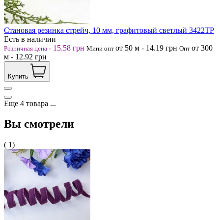
Становая резинка стрейч, 10 мм, графитовый светлый 3422ТР
Есть в наличии
-
15.58
грн
от 50
м
-
14.19
грн
от 300
Розничная цена
Мини опт
Опт
м
-
12.92
грн
Купить
Еще
4
товара
...
Вы смотрели
( 1)