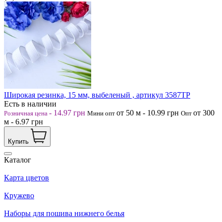
Широкая резинка, 15 мм, выбеленый , артикул 3587ТР
Есть в наличии
-
14.97
грн
от 50
м
-
10.99
грн
от 300
Розничная цена
Мини опт
Опт
м
-
6.97
грн
Купить
Каталог
Карта цветов
Кружево
Наборы для пошива нижнего белья