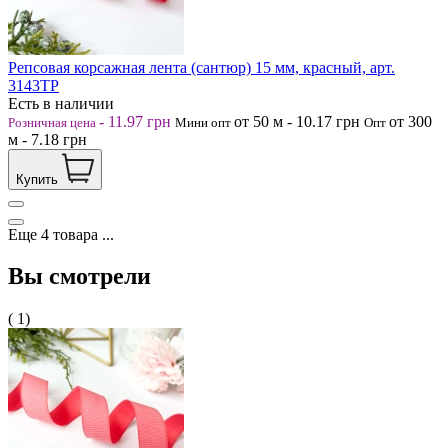
Репсовая корсажная лента (сантюр) 15 мм, красный, арт.
3143ТР
Есть в наличии
-
11.97
грн
от 50
м
-
10.17
грн
от 300
Розничная цена
Мини опт
Опт
м
-
7.18
грн
Купить
Еще
4
товара
...
Вы смотрели
( 1)