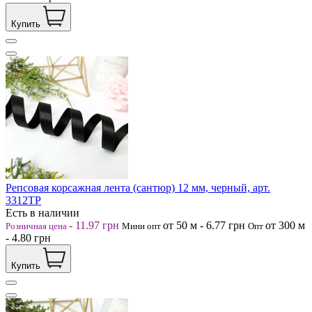
Купить
Репсовая корсажная лента (сантюр) 12 мм, черный, арт.
3312ТР
Есть в наличии
-
11.97
грн
от 50
м
-
6.77
грн
от 300
м
Розничная цена
Мини опт
Опт
-
4.80
грн
Купить