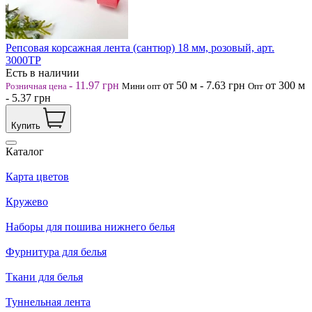
Репсовая корсажная лента (сантюр) 18 мм, розовый, арт.
3000ТР
Есть в наличии
-
11.97
грн
от 50
м
-
7.63
грн
от 300
м
Розничная цена
Мини опт
Опт
-
5.37
грн
Купить
Каталог
Карта цветов
Кружево
Наборы для пошива нижнего белья
Фурнитура для белья
Ткани для белья
Туннельная лента