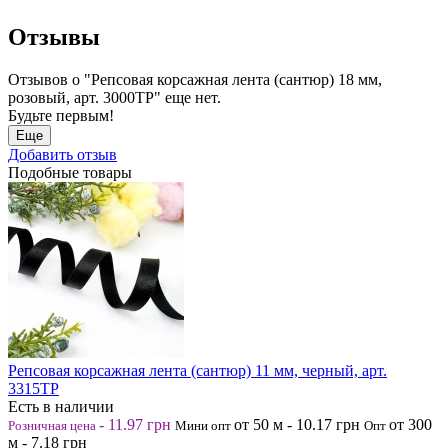
Отзывы
Отзывов о "Репсовая корсажная лента (сантюр) 18 мм,
розовый, арт. 3000ТР" еще нет.
Будьте первым!
Еще
Добавить отзыв
Подобные товары
Репсовая корсажная лента (сантюр) 11 мм, черный, арт.
3315ТР
Есть в наличии
-
11.97
грн
от 50
м
-
10.17
грн
от 300
Розничная цена
Мини опт
Опт
м
-
7.18
грн