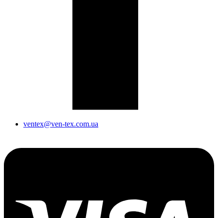
ventex@ven-tex.com.ua