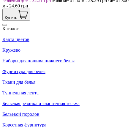
-
32.51
грн
от 50
м
-
28.29
грн
от 300
Розничная цена
Мини опт
Опт
м
-
24.60
грн
Купить
Каталог
Карта цветов
Кружево
Наборы для пошива нижнего белья
Фурнитура для белья
Ткани для белья
Туннельная лента
Бельевая резинка и эластичная тесьма
Бельевой поролон
Корсетная фурнитура