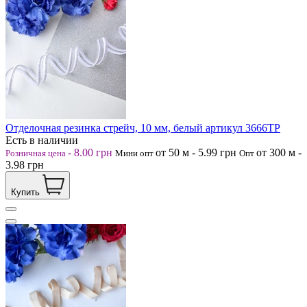
Отделочная резинка стрейч, 10 мм, белый артикул 3666ТР
Есть в наличии
-
8.00
грн
от 50
м
-
5.99
грн
от 300
м
-
Розничная цена
Мини опт
Опт
3.98
грн
Купить