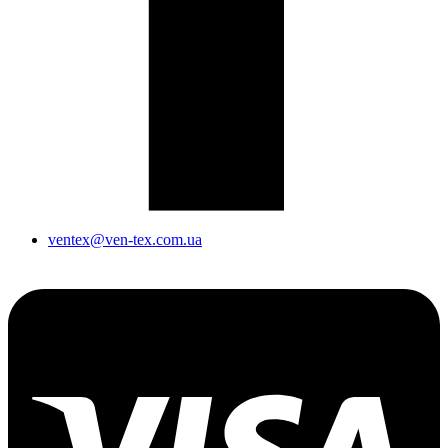
ventex@ven-tex.com.ua