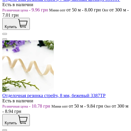
Есть в наличии
-
9.96
грн
от 50
м
-
8.00
грн
от 300
м
-
Розничная цена
Мини опт
Опт
7.01
грн
Купить
Отделочная резинка стрейч, 8 мм, бежевый 3387ТР
Есть в наличии
-
10.78
грн
от 50
м
-
9.84
грн
от 300
м
Розничная цена
Мини опт
Опт
-
8.94
грн
Купить