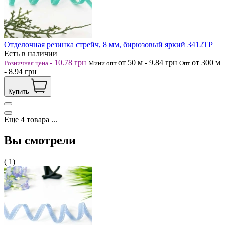
Отделочная резинка стрейч, 8 мм, бирюзовый яркий 3412ТР
Есть в наличии
-
10.78
грн
от 50
м
-
9.84
грн
от 300
м
Розничная цена
Мини опт
Опт
-
8.94
грн
Купить
Еще
4
товара
...
Вы смотрели
( 1)