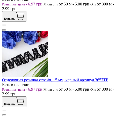
-
6.97
грн
от 50
м
-
5.00
грн
от 300
м
-
Розничная цена
Мини опт
Опт
2.99
грн
Купить
Отделочная резинка стрейч, 15 мм, черный артикул 3657ТР
Есть в наличии
-
6.97
грн
от 50
м
-
5.00
грн
от 300
м
-
Розничная цена
Мини опт
Опт
2.99
грн
Купить