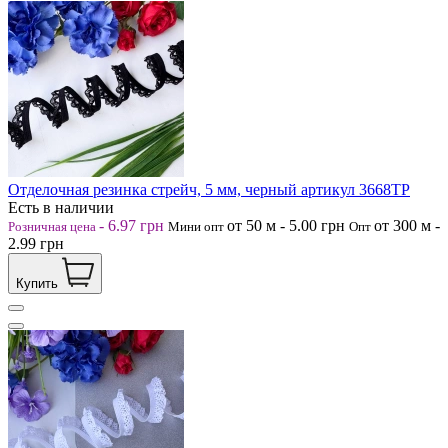
Отделочная резинка стрейч, 5 мм, черный артикул 3668ТР
Есть в наличии
-
6.97
грн
от 50
м
-
5.00
грн
от 300
м
-
Розничная цена
Мини опт
Опт
2.99
грн
Купить