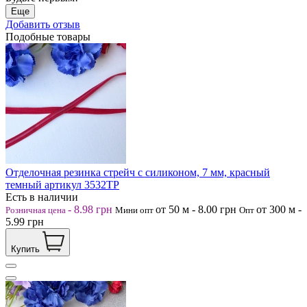
Еще
Добавить отзыв
Подобные товары
Отделочная резинка стрейч с силиконом, 7 мм, красный
темный артикул 3532ТР
Есть в наличии
-
8.98
грн
от 50
м
-
8.00
грн
от 300
м
-
Розничная цена
Мини опт
Опт
5.99
грн
Купить