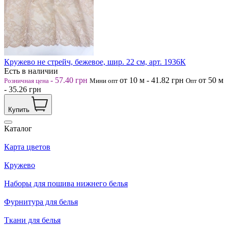
Кружево не стрейч, бежевое, шир. 22 см, арт. 1936К
Есть в наличии
-
57.40
грн
от 10
м
-
41.82
грн
от 50
м
Розничная цена
Мини опт
Опт
-
35.26
грн
Купить
Каталог
Карта цветов
Кружево
Наборы для пошива нижнего белья
Фурнитура для белья
Ткани для белья