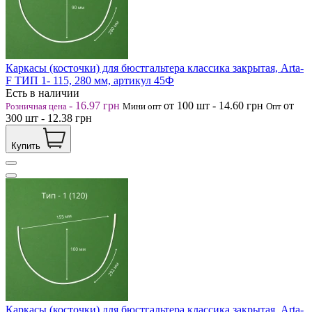
Каркасы (косточки) для бюстгальтера классика закрытая, Arta-
F ТИП 1- 115, 280 мм, артикул 45Ф
Есть в наличии
-
16.97
грн
от 100
шт
-
14.60
грн
от
Розничная цена
Мини опт
Опт
300
шт
-
12.38
грн
Купить
Каркасы (косточки) для бюстгальтера классика закрытая, Arta-