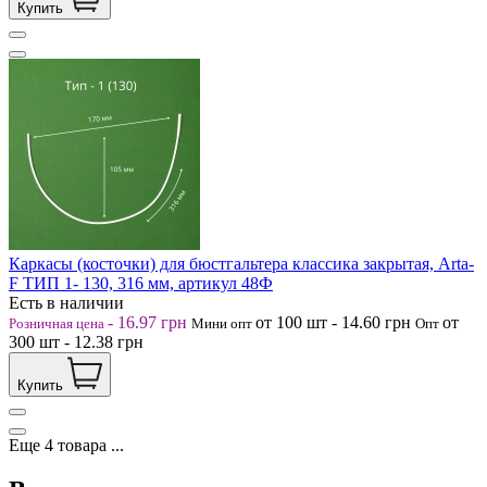
Купить
Каркасы (косточки) для бюстгальтера классика закрытая, Arta-
F ТИП 1- 130, 316 мм, артикул 48Ф
Есть в наличии
-
16.97
грн
от 100
шт
-
14.60
грн
от
Розничная цена
Мини опт
Опт
300
шт
-
12.38
грн
Купить
Еще
4
товара
...