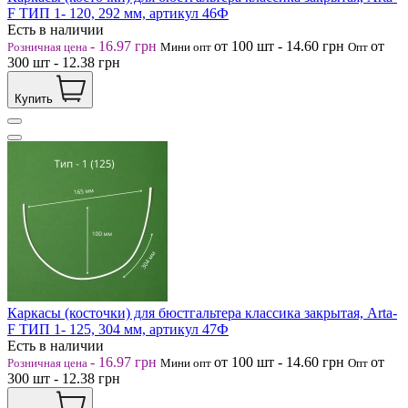
F ТИП 1- 120, 292 мм, артикул 46Ф
Есть в наличии
-
16.97
грн
от 100
шт
-
14.60
грн
от
Розничная цена
Мини опт
Опт
300
шт
-
12.38
грн
Купить
Каркасы (косточки) для бюстгальтера классика закрытая, Arta-
F ТИП 1- 125, 304 мм, артикул 47Ф
Есть в наличии
-
16.97
грн
от 100
шт
-
14.60
грн
от
Розничная цена
Мини опт
Опт
300
шт
-
12.38
грн