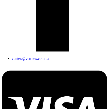
ventex@ven-tex.com.ua