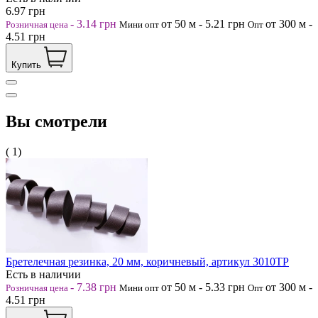
6.97
грн
-
3.14
грн
от 50
м
-
5.21
грн
от 300
м
-
Розничная цена
Мини опт
Опт
4.51
грн
Купить
Вы смотрели
( 1)
Бретелечная резинка, 20 мм, коричневый, артикул 3010ТР
Есть в наличии
-
7.38
грн
от 50
м
-
5.33
грн
от 300
м
-
Розничная цена
Мини опт
Опт
4.51
грн