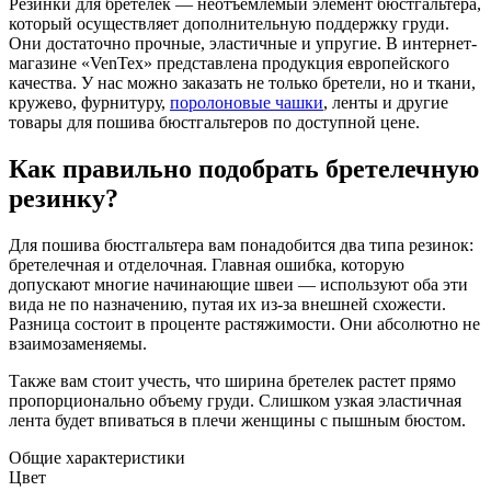
Резинки для бретелек — неотъемлемый элемент бюстгальтера,
который осуществляет дополнительную поддержку груди.
Они достаточно прочные, эластичные и упругие. В интернет-
магазине «VenTex» представлена продукция европейского
качества. У нас можно заказать не только бретели, но и ткани,
кружево, фурнитуру,
поролоновые чашки
, ленты и другие
товары для пошива бюстгальтеров по доступной цене.
Как правильно подобрать бретелечную
резинку?
Для пошива бюстгальтера вам понадобится два типа резинок:
бретелечная и отделочная. Главная ошибка, которую
допускают многие начинающие швеи — используют оба эти
вида не по назначению, путая их из-за внешней схожести.
Разница состоит в проценте растяжимости. Они абсолютно не
взаимозаменяемы.
Также вам стоит учесть, что ширина бретелек растет прямо
пропорционально объему груди. Слишком узкая эластичная
лента будет впиваться в плечи женщины с пышным бюстом.
Общие характеристики
Цвет