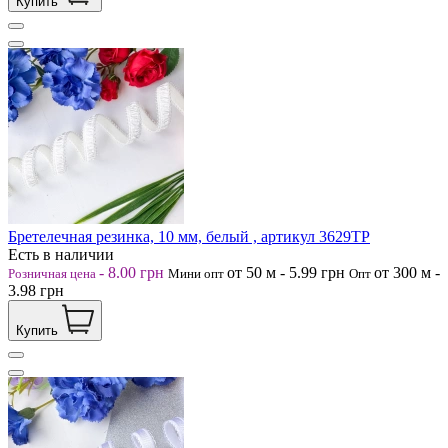
Купить
Бретелечная резинка, 10 мм, белый , артикул 3629ТР
Есть в наличии
-
8.00
грн
от 50
м
-
5.99
грн
от 300
м
-
Розничная цена
Мини опт
Опт
3.98
грн
Купить