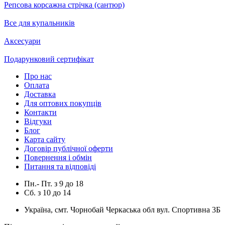
Репсова корсажна стрічка (сантюр)
Все для купальників
Аксесуари
Подарунковий сертифікат
Про нас
Оплата
Доставка
Для оптових покупців
Контакти
Відгуки
Блог
Карта сайту
Договір публічної оферти
Повернення і обмін
Питання та відповіді
Пн.- Пт.
з
9
до
18
Сб.
з
10
до
14
Україна, смт. Чорнобай Черкаська обл вул. Спортивна 3Б