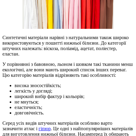
Синтетичні матеріали нарівні з натуральними також широко
використовуються у пошитті нижньої білизни. До категорії
штучних належать: віскоза, поліамід, ацетат, поліестер,
еластан.
У порівнянні з бавовною, льоном і шовком такі тканини менш
екологічні, але вони мають широкий список інших переваг.
Цю категорію матеріалів відрізняють такі особливості:
висока зносостійкість;
легкість у догляді;
широкий вибір фактур і кольорів;
не мнуться;
еластичність;
довговічність.
Серед усіх видів штучних матеріалів особливо варто
зазначити атлас і
гіпюр
. Це одні з найпопулярніших матеріалів
для виготовлення нижньої білизни. Насамперед їх обирають