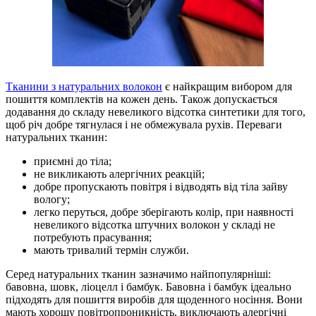
Тканини з натуральних волокон
є найкращим вибором для
пошиття комплектів на кожен день. Також допускається
додавання до складу невеликого відсотка синтетики для того,
щоб річ добре тягнулася і не обмежувала рухів. Переваги
натуральних тканин:
приємні до тіла;
не викликають алергічних реакцій;
добре пропускають повітря і відводять від тіла зайву
вологу;
легко перуться, добре зберігають колір, при наявності
невеликого відсотка штучних волокон у складі не
потребують прасування;
мають тривалий термін служби.
Серед натуральних тканин зазначимо найпопулярніші:
бавовна, шовк, ліоцелл і бамбук. Бавовна і бамбук ідеально
підходять для пошиття виробів для щоденного носіння. Вони
мають хорошу повітропроникність, виключають алергічні