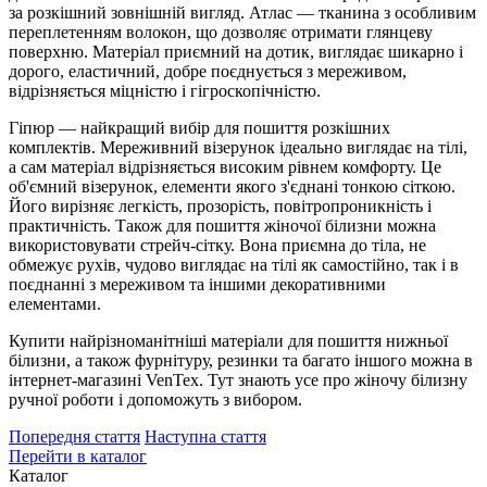
за розкішний зовнішній вигляд. Атлас — тканина з особливим
переплетенням волокон, що дозволяє отримати глянцеву
поверхню. Матеріал приємний на дотик, виглядає шикарно і
дорого, еластичний, добре поєднується з мереживом,
відрізняється міцністю і гігроскопічністю.
Гіпюр — найкращий вибір для пошиття розкішних
комплектів. Мереживний візерунок ідеально виглядає на тілі,
а сам матеріал відрізняється високим рівнем комфорту. Це
об'ємний візерунок, елементи якого з'єднані тонкою сіткою.
Його вирізняє легкість, прозорість, повітропроникність і
практичність. Також для пошиття жіночої білизни можна
використовувати стрейч-сітку. Вона приємна до тіла, не
обмежує рухів, чудово виглядає на тілі як самостійно, так і в
поєднанні з мереживом та іншими декоративними
елементами.
Купити найрізноманітніші матеріали для пошиття нижньої
білизни, а також фурнітуру, резинки та багато іншого можна в
інтернет-магазині VenTex. Тут знають усе про жіночу білизну
ручної роботи і допоможуть з вибором.
Попередня стаття
Наступна стаття
Перейти в каталог
Каталог