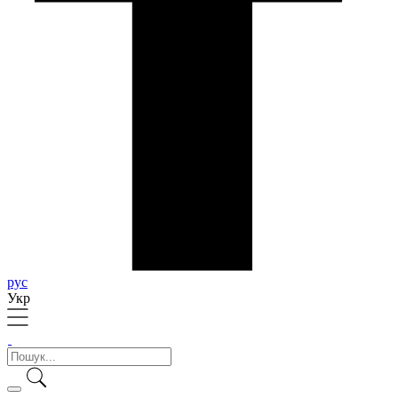
рус
Укр