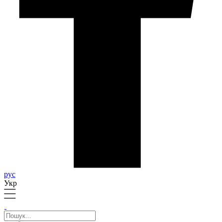
рус
Укр