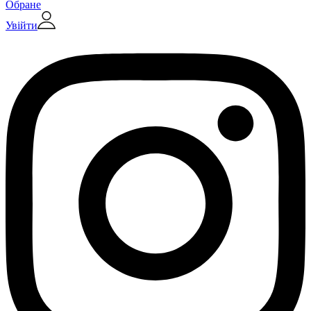
Обране
Увійти