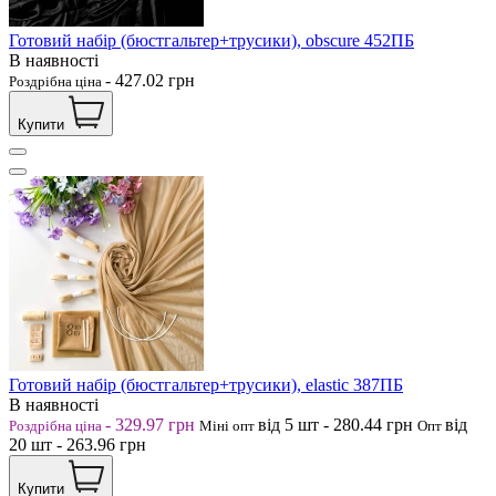
Готовий набір (бюстгальтер+трусики), obscure 452ПБ
В наявності
-
427.02
грн
Роздрібна ціна
Купити
Готовий набір (бюстгальтер+трусики), elastic 387ПБ
В наявності
-
329.97
грн
від 5
шт
-
280.44
грн
від
Роздрібна ціна
Міні опт
Опт
20
шт
-
263.96
грн
Купити