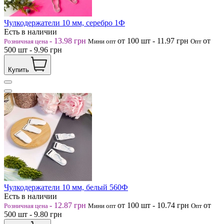
Чулкодержатели 10 мм, серебро 1Ф
Есть в наличии
-
13.98
грн
от 100
шт
-
11.97
грн
от
Розничная цена
Мини опт
Опт
500
шт
-
9.96
грн
Купить
Чулкодержатели 10 мм, белый 560Ф
Есть в наличии
-
12.87
грн
от 100
шт
-
10.74
грн
от
Розничная цена
Мини опт
Опт
500
шт
-
9.80
грн