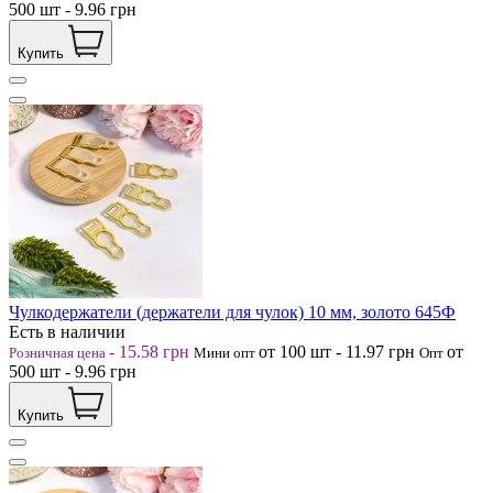
500
шт
-
9.96
грн
Купить
Чулкодержатели (держатели для чулок) 10 мм, золото 645Ф
Есть в наличии
-
15.58
грн
от 100
шт
-
11.97
грн
от
Розничная цена
Мини опт
Опт
500
шт
-
9.96
грн
Купить