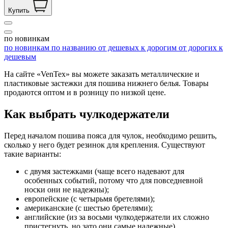
Купить
по новинкам
по новинкам
по названию
от дешевых к дорогим
от дорогих к
дешевым
На сайте «VenTex» вы можете заказать металлические и
пластиковые застежки для пошива нижнего белья. Товары
продаются оптом и в розницу по низкой цене.
Как выбрать чулкодержатели
Перед началом пошива пояса для чулок, необходимо решить,
сколько у него будет резинок для крепления. Существуют
такие варианты:
с двумя застежками (чаще всего надевают для
особенных событий, потому что для повседневной
носки они не надежны);
европейские (с четырьмя бретелями);
американские (с шестью бретелями);
английские (из за восьми чулкодержатели их сложно
пристегнуть, но зато они самые надежные).