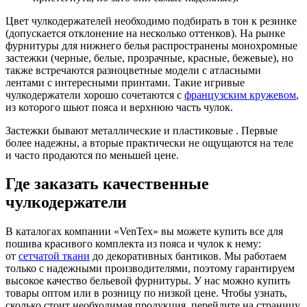
Цвет чулкодержателей необходимо подбирать в тон к резинке
(допускается отклонение на несколько оттенков). На рынке
фурнитуры для нижнего белья распространены монохромные
застежки (черные, белые, прозрачные, красные, бежевые), но
также встречаются разноцветные модели с атласными
лентами с интересными принтами. Такие игривые
чулкодержатели хорошо сочетаются с
французским кружевом
,
из которого шьют пояса и верхнюю часть чулок.
Застежки бывают металлические и пластиковые . Первые
более надежны, а вторые практически не ощущаются на теле
и часто продаются по меньшей цене.
Где заказать качественные
чулкодержатели
В каталогах компании «VenTex» вы можете купить все для
пошива красивого комплекта из пояса и чулок к нему:
от
сетчатой ткани
до декоративных бантиков. Мы работаем
только с надежными производителями, поэтому гарантируем
высокое качество бельевой фурнитуры. У нас можно купить
товары оптом или в розницу по низкой цене. Чтобы узнать,
сколько стоит необходимая продукция, перейдите на страницу